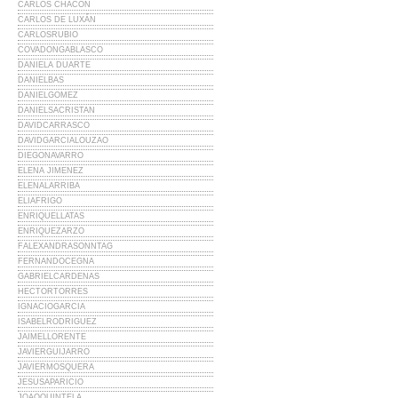
CARLOS CHACÓN
CARLOS DE LUXÁN
CARLOSRUBIO
COVADONGABLASCO
DANIELA DUARTE
DANIELBAS
DANIELGOMEZ
DANIELSACRISTAN
DAVIDCARRASCO
DAVIDGARCIALOUZAO
DIEGONAVARRO
ELENA JIMENEZ
ELENALARRIBA
ELIAFRIGO
ENRIQUELLATAS
ENRIQUEZARZO
FALEXANDRASONNTAG
FERNANDOCEGNA
GABRIELCARDENAS
HECTORTORRES
IGNACIOGARCIA
ISABELRODRIGUEZ
JAIMELLORENTE
JAVIERGUIJARRO
JAVIERMOSQUERA
JESUSAPARICIO
JOAOQUINTELA