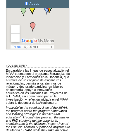
¿QUÉ ES EIFD?
En paralelo a las líneas de especialización el
MPAA cuenta con el programa Estrategias de
Innovación y Formación en la Docencia, que
a través de un conjunto de asignaturas
relacionadas, permite a los alumnos de
máster y doctorado participar en labores
de mentoría, apoyo e innovación
educativa en las Unidades de Proyectos de
la ETSAM, así como participar en la
investigación y reflexión iniciada en el MPAA
sobre la docencia de la Arquitectura.
In parallel to the specialty lines of the MPAA,
the program offers the program “Innovation
and learning strategies in architectural
education”. Through this program the master
and PhD students get the opportunity
to collaborate in the different Project Units of
the Escuela Técnica Superior de Arquitectura
de Madrid ETSAM, while they take an active