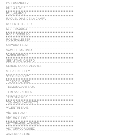
PABLOSANCHEZ
PAULA LÓPEZ
PAULAGARCIA
RAQUEL DÍAZ DE LA CAMPA
ROBERTOTEJERO
ROCIOMARINA
RODRIGODELSO
ROSABALLESTER
SALVORA FELIZ
SAMUEL BAPTISTA
SANDRABORGE
SEBASTIÁN CALERO
SERGIO COBOS ALVAREZ
STEPHEN FOLEY
STEPHENFOLEY
TADEOCIAURRIZ
TELMOSAGARTZAZU
TERESA GRIDILLA
TERESAPEREZ
TOMMASO CAMPIOTTI
VALENTÍN SANZ
VÍCTOR CANO
VÍCTOR LLEDÓ
VICTORIADELLACHIESA
VICTORRODRIGUEZ
XAVIERROBLEDO