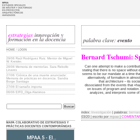
MPAA
ESTUDIOS OFICIALES
DE MÁSTER Y DOCTORADO
EN PROYECTOS
ARQUITECTÓNICOS
AVANZADOS
estrategias
innovación y
formación en la docencia
palabra clave:
evento
HOME
/
LOGIN
Bernard Tschumi: Sp
29/06
Raúl Rodríguez Ruiz. Mentor de Miguel
W. Kreisler.
Can one attempt to make a contributi
28/06
Memoria de mentorías. Sara Rebollo
Linares
stating that there is no space without
seems to be our mandate at a time that
27/06
‘Crónica de una muerte anunciada’.
alternatively, of formalism in almo
Memoria de prácticas en docencia. Sandra
that architecture – its soci
Borge Santiago
dissociated from the events that «hap
27/06
El tamaño importa
on issues of program and notation.T
06/06
EIFD_Olga Alaminos
analyzes, and interprets some of 
index:
Investigación
| palabras:
bernar
03/20 | escrito por
mpaa
|
COMENTARI
MAPA COLABORATIVO DE ESTRATEGIAS Y
PRÁCTICAS DOCENTES CONTEMPORÁNEAS