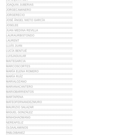
JOAQUIN JUBERIAS
JORGECAMINERO
JORGERECIO
JOSÉ ÁNGEL NIETO GARCÍA
JOSELEE
JUAN MEDINA REVILLA
LAURAURBISTONDO
LAURENT
LLUÍS JUAN
LUCÍA BENTUÉ
LUISJAGUILAR
MAITEGARCIA
MARCOSCORTES
MARÍA ELENA ROMERO
MARÍA RUÍZ
MARIALOZANO
MARIANACANTERO
MARIOBARRIENTOS
MARTAPENA
MATEOFERNANDEZMURO
MAURIZIO SALAZAR
MIGUEL GONZÁLEZ
MINHGHAOWANG
NEREAFELIZ
OLGAALAMINOS
PABLOIBANEZ