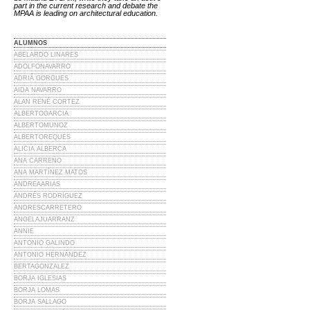
part in the current research and debate the
MPAA is leading on architectural education.
ALUMNOS
ABELARDO LINARES
ADOLFONAVARRO
ADRIÁ GORGUES
AIDA NAVARRO
ALAN RENÉ CORTEZ
ALBERTOGARCIA
ALBERTOMUNOZ
ALBERTOREQUES
ALICIA ALBERCA
ANA CARREÑO
ANA MARTÍNEZ MATOS
ANDREAARIAS
ANDRÉS RODRÍGUEZ
ANDRESCARRETERO
ANGELAJUARRANZ
ANNIE
ANTONIO GALINDO
ANTONIO HERNÁNDEZ
BERTAGONZALEZ
BORJA IGLESIAS
BORJA LOMAS
BORJA SALLAGO