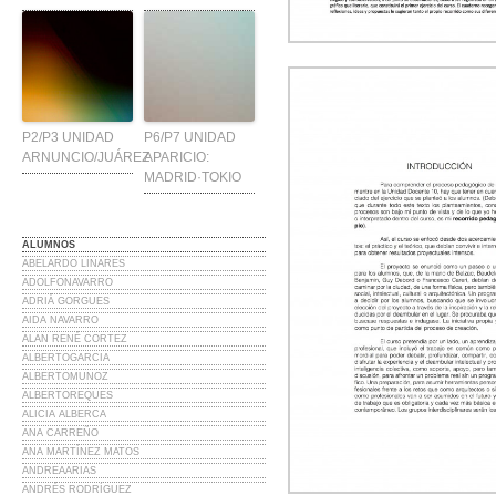
P2/P3 UNIDAD
P6/P7 UNIDAD
ARNUNCIO/JUÁREZ
APARICIO:
MADRID·TOKIO
ALUMNOS
ABELARDO LINARES
ADOLFONAVARRO
ADRIÁ GORGUES
AIDA NAVARRO
ALAN RENÉ CORTEZ
ALBERTOGARCIA
ALBERTOMUNOZ
ALBERTOREQUES
ALICIA ALBERCA
ANA CARREÑO
ANA MARTÍNEZ MATOS
ANDREAARIAS
ANDRÉS RODRÍGUEZ