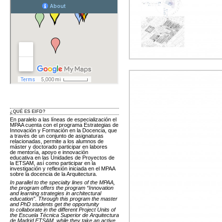
¿QUÉ ES EIFD?
En paralelo a las líneas de especialización el
MPAA cuenta con el programa Estrategias de
Innovación y Formación en la Docencia, que
a través de un conjunto de asignaturas
relacionadas, permite a los alumnos de
máster y doctorado participar en labores
de mentoría, apoyo e innovación
educativa en las Unidades de Proyectos de
la ETSAM, así como participar en la
investigación y reflexión iniciada en el MPAA
sobre la docencia de la Arquitectura.
In parallel to the specialty lines of the MPAA,
the program offers the program “Innovation
and learning strategies in architectural
education”. Through this program the master
and PhD students get the opportunity
to collaborate in the different Project Units of
the Escuela Técnica Superior de Arquitectura
de Madrid ETSAM, while they take an active