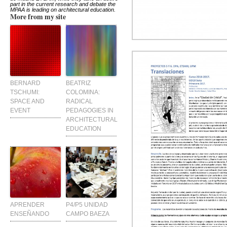
part in the current research and debate the
MPAA is leading on architectural education.
More from my site
BERNARD
BEATRIZ
TSCHUMI:
COLOMINA:
SPACE AND
RADICAL
EVENT
PEDAGOGIES IN
ARCHITECTURAL
EDUCATION
APRENDER
P4/P5 UNIDAD
ENSEÑANDO
CAMPO BAEZA