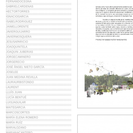
FERNANDOCEGNA
GABRIELCARDENAS
HECTORTORRES
IGNACIOGARCIA
ISABELRODRIGUEZ
JAIMELLORENTE
JAVIERGUIJARRO
JAVIERMOSQUERA
JESUSAPARICIO
JOAOQUINTELA
JOAQUIN JUBERIAS
JORGECAMINERO
JORGERECIO
JOSÉ ÁNGEL NIETO GARCÍA
JOSELEE
JUAN MEDINA REVILLA
LAURAURBISTONDO
LAURENT
LLUÍS JUAN
LUCÍA BENTUÉ
LUISJAGUILAR
MAITEGARCIA
MARCOSCORTES
MARÍA ELENA ROMERO
MARÍA RUÍZ
MARIALOZANO
MARIANACANTERO