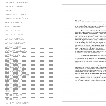
ANDRESCARRETERO
ANGELAJUARRANZ
ANNIE
ANTONIO GALINDO
ANTONIO HERNÁNDEZ
BERTAGONZALEZ
BORJA IGLESIAS
BORJA LOMAS
BORJA SALLAGO
CARLOS CHACÓN
CARLOS DE LUXÁN
CARLOSRUBIO
COVADONGABLASCO
DANIELA DUARTE
DANIELBAS
DANIELGOMEZ
DANIELSACRISTAN
DAVIDCARRASCO
DAVIDGARCIALOUZAO
DIEGONAVARRO
ELENA JIMENEZ
ELENALARRIBA
ELIAFRIGO
ENRIQUELLATAS
ENRIQUEZARZO
FALEXANDRASONNTAG