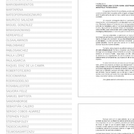
MARIOBARRIENTOS
MARTAPENA
MATEOFERNANDEZMURO
MAURIZIO SALAZAR
MIGUEL GONZÁLEZ
MINHGHAOWANG
NEREAFELIZ
OLGAALAMINOS
PABLOIBANEZ
PABLOSANCHEZ
PAULA LÓPEZ
PAULAGARCIA
RAQUEL DÍAZ DE LA CAMPA
ROBERTOTEJERO
ROCIOMARINA
RODRIGODELSO
ROSABALLESTER
SALVORA FELIZ
SAMUEL BAPTISTA
SANDRABORGE
SEBASTIÁN CALERO
SERGIO COBOS ALVAREZ
STEPHEN FOLEY
STEPHENFOLEY
TADEOCIAURRIZ
TELMOSAGARTZAZU