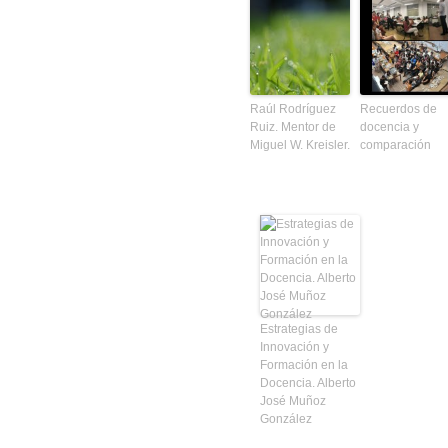
Raúl Rodríguez
Recuerdos de
Ruiz. Mentor de
docencia y
Miguel W. Kreisler.
comparación
Estrategias de
Innovación y
Formación en la
Docencia. Alberto
José Muñoz
González