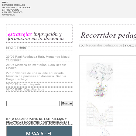
MPAA
ESTUDIOS OFICIALES
DE MÁSTER Y DOCTORADO
EN PROYECTOS
ARQUITECTÓNICOS
AVANZADOS
Recorridos peda
estrategias
innovación y
formación en la docencia
cod:
Recorridos pedagógicos
| index:
HOME
/
LOGIN
29/06
Raúl Rodríguez Ruiz. Mentor de Miguel
W. Kreisler.
28/06
Memoria de mentorías. Sara Rebollo
Linares
27/06
‘Crónica de una muerte anunciada’.
Memoria de prácticas en docencia. Sandra
Borge Santiago
27/06
El tamaño importa
06/06
EIFD_Olga Alaminos
MAPA COLABORATIVO DE ESTRATEGIAS Y
PRÁCTICAS DOCENTES CONTEMPORÁNEAS