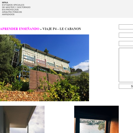
MPAA
ESTUDIOS OFICIALES
DE MÁSTER Y DOCTORADO
EN PROYECTOS
ARQUITECTÓNICOS
AVANZADOS
APRENDER ENSEÑANDO
» VIAJE P4 – LE CABANON