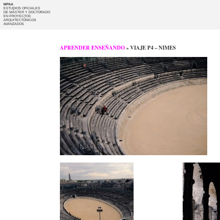
MPAA
ESTUDIOS OFICIALES
DE MÁSTER Y DOCTORADO
EN PROYECTOS
ARQUITECTÓNICOS
AVANZADOS
APRENDER ENSEÑANDO
» VIAJE P4 – NIMES