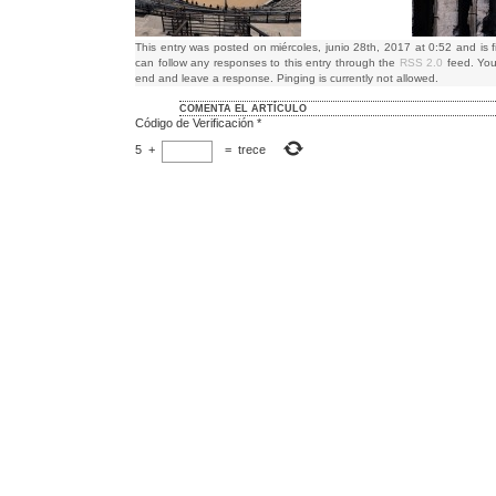
This entry was posted on miércoles, junio 28th, 2017 at 0:52 and is f
can follow any responses to this entry through the
RSS 2.0
feed. You
end and leave a response. Pinging is currently not allowed.
COMENTA EL ARTÍCULO
Código de Verificación
*
5
+
=
trece