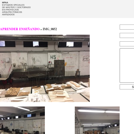
MPAA
ESTUDIOS OFICIALES
DE MÁSTER Y DOCTORADO
EN PROYECTOS
ARQUITECTÓNICOS
AVANZADOS
APRENDER ENSEÑANDO
» IMG_0852