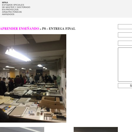
MPAA
ESTUDIOS OFICIALES
DE MÁSTER Y DOCTORADO
EN PROYECTOS
ARQUITECTÓNICOS
AVANZADOS
APRENDER ENSEÑANDO
» P8 – ENTREGA FINAL