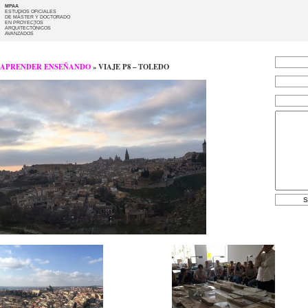
MPAA
ESTUDIOS OFICIALES
DE MÁSTER Y DOCTORADO
EN PROYECTOS
ARQUITECTÓNICOS
AVANZADOS
APRENDER ENSEÑANDO
» VIAJE P8 – TOLEDO