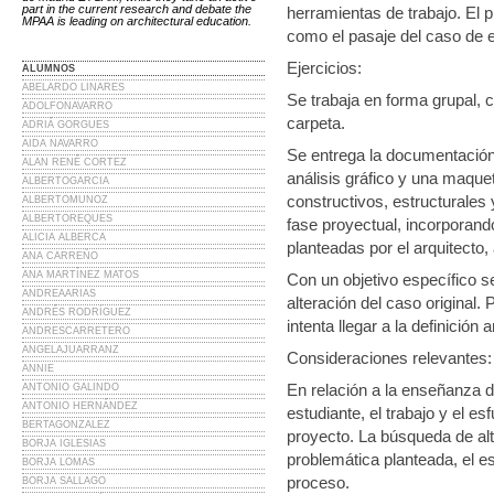
part in the current research and debate the
herramientas de trabajo. El p
MPAA is leading on architectural education.
como el pasaje del caso de e
Ejercicios:
ALUMNOS
ABELARDO LINARES
Se trabaja en forma grupal, 
ADOLFONAVARRO
carpeta.
ADRIÁ GORGUES
AIDA NAVARRO
Se entrega la documentación 
ALAN RENÉ CORTEZ
análisis gráfico y una maqu
ALBERTOGARCIA
constructivos, estructurales 
ALBERTOMUNOZ
ALBERTOREQUES
fase proyectual, incorporando
ALICIA ALBERCA
planteadas por el arquitecto, 
ANA CARREÑO
ANA MARTÍNEZ MATOS
Con un objetivo específico 
ANDREAARIAS
alteración del caso original
ANDRÉS RODRÍGUEZ
intenta llegar a la definición
ANDRESCARRETERO
ANGELAJUARRANZ
Consideraciones relevantes:
ANNIE
En relación a la enseñanza de
ANTONIO GALINDO
ANTONIO HERNÁNDEZ
estudiante, el trabajo y el e
BERTAGONZALEZ
proyecto. La búsqueda de alte
BORJA IGLESIAS
problemática planteada, el es
BORJA LOMAS
proceso.
BORJA SALLAGO