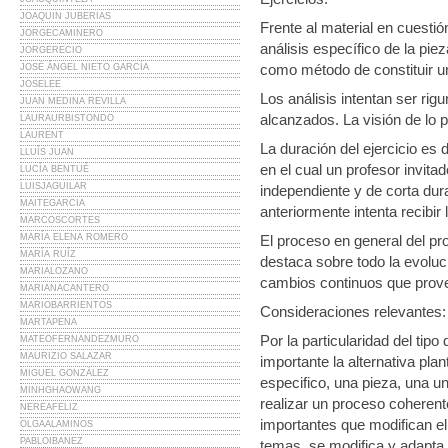
JOAQUIN JUBERIAS
Frente al material en cuestión
JORGECAMINERO
análisis específico de la pi
JORGERECIO
como método de constituir u
JOSÉ ÁNGEL NIETO GARCÍA
JOSELEE
Los análisis intentan ser ri
JUAN MEDINA REVILLA
alcanzados. La visión de lo 
LAURAURBISTONDO
LAURENT
La duración del ejercicio es d
LLUÍS JUAN
en el cual un profesor invita
LUCÍA BENTUÉ
LUISJAGUILAR
independiente y de corta dur
MAITEGARCIA
anteriormente intenta recibir
MARCOSCORTES
MARÍA ELENA ROMERO
El proceso en general del pro
MARÍA RUÍZ
destaca sobre todo la evoluc
MARIALOZANO
cambios continuos que prove
MARIANACANTERO
MARIOBARRIENTOS
Consideraciones relevantes:
MARTAPENA
Por la particularidad del ti
MATEOFERNANDEZMURO
MAURIZIO SALAZAR
importante la alternativa pl
MIGUEL GONZÁLEZ
especifico, una pieza, una un
MINHGHAOWANG
realizar un proceso coherent
NEREAFELIZ
importantes que modifican el
OLGAALAMINOS
PABLOIBANEZ
temas, se modifica y adapta 