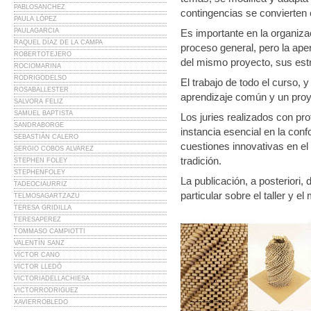
PABLOSANCHEZ
contingencias se convierten
PAULA LÓPEZ
PAULAGARCIA
Es importante en la organizac
RAQUEL DÍAZ DE LA CAMPA
proceso general, pero la aper
ROBERTOTEJERO
del mismo proyecto, sus estr
ROCIOMARINA
RODRIGODELSO
El trabajo de todo el curso, 
ROSABALLESTER
aprendizaje común y un pro
SALVORA FELIZ
SAMUEL BAPTISTA
Los juries realizados con pr
SANDRABORGE
instancia esencial en la co
SEBASTIÁN CALERO
cuestiones innovativas en el 
SERGIO COBOS ALVAREZ
tradición.
STEPHEN FOLEY
STEPHENFOLEY
La publicación, a posteriori,
TADEOCIAURRIZ
particular sobre el taller y el 
TELMOSAGARTZAZU
TERESA GRIDILLA
TERESAPEREZ
TOMMASO CAMPIOTTI
VALENTÍN SANZ
VÍCTOR CANO
VÍCTOR LLEDÓ
VICTORIADELLACHIESA
VICTORRODRIGUEZ
XAVIERROBLEDO