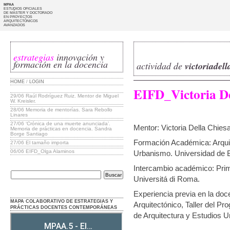
MPAA
ESTUDIOS OFICIALES
DE MÁSTER Y DOCTORADO
EN PROYECTOS
ARQUITECTÓNICOS
AVANZADOS
estrategias
innovación y
formación en la docencia
actividad de
victoriadell
HOME
/
LOGIN
EIFD_Victoria D
29/06
Raúl Rodríguez Ruiz. Mentor de Miguel
W. Kreisler.
28/06
Memoria de mentorías. Sara Rebollo
Linares
27/06
‘Crónica de una muerte anunciada’.
Mentor: Victoria Della Chies
Memoria de prácticas en docencia. Sandra
Borge Santiago
Formación Académica: Arquit
27/06
El tamaño importa
06/06
EIFD_Olga Alaminos
Urbanismo. Universidad de 
Intercambio académico: Prim
Universitá di Roma.
Experiencia previa en la doc
MAPA COLABORATIVO DE ESTRATEGIAS Y
Arquitectónico, Taller del P
PRÁCTICAS DOCENTES CONTEMPORÁNEAS
de Arquitectura y Estudios U