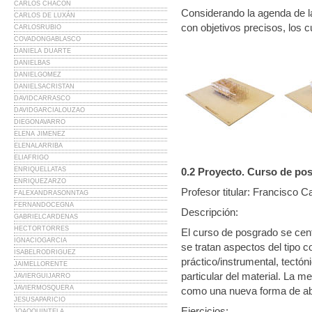
CARLOS CHACÓN
Considerando la agenda de la
CARLOS DE LUXÁN
con objetivos precisos, los c
CARLOSRUBIO
COVADONGABLASCO
DANIELA DUARTE
DANIELBAS
DANIELGOMEZ
DANIELSACRISTAN
DAVIDCARRASCO
DAVIDGARCIALOUZAO
DIEGONAVARRO
ELENA JIMENEZ
ELENALARRIBA
ELIAFRIGO
ENRIQUELLATAS
0.2 Proyecto. Curso de po
ENRIQUEZARZO
Profesor titular: Francisco C
FALEXANDRASONNTAG
FERNANDOCEGNA
Descripción:
GABRIELCARDENAS
HECTORTORRES
El curso de posgrado se cent
IGNACIOGARCIA
se tratan aspectos del tipo c
ISABELRODRIGUEZ
práctico/instrumental, tectón
JAIMELLORENTE
particular del material. La 
JAVIERGUIJARRO
JAVIERMOSQUERA
como una nueva forma de abo
JESUSAPARICIO
Ejercicios:
JOAOQUINTELA