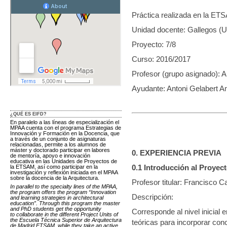
Práctica realizada en la ET
Unidad docente: Gallegos (
Proyecto: 7/8
Curso: 2016/2017
Profesor (grupo asignado): Al
Ayudante: Antoni Gelabert 
¿QUÉ ES EIFD?
En paralelo a las líneas de especialización el
MPAA cuenta con el programa Estrategias de
Innovación y Formación en la Docencia, que
a través de un conjunto de asignaturas
relacionadas, permite a los alumnos de
máster y doctorado participar en labores
0. EXPERIENCIA PREVIA
de mentoría, apoyo e innovación
educativa en las Unidades de Proyectos de
0.1 Introducción al Proyec
la ETSAM, así como participar en la
investigación y reflexión iniciada en el MPAA
sobre la docencia de la Arquitectura.
Profesor titular: Francisco C
In parallel to the specialty lines of the MPAA,
the program offers the program “Innovation
Descripción:
and learning strategies in architectural
education”. Through this program the master
and PhD students get the opportunity
Corresponde al nivel inicial 
to collaborate in the different Project Units of
the Escuela Técnica Superior de Arquitectura
teóricas para incorporar con
de Madrid ETSAM, while they take an active