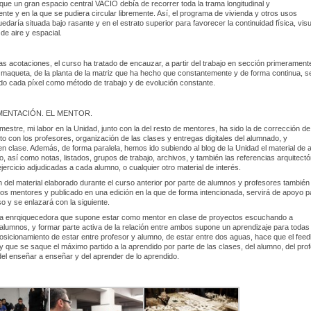
 que un gran espacio central VACIO debía de recorrer toda la trama longitudinal y
nte y en la que se pudiera circular libremente. Así, el programa de vivienda y otros usos
edaría situada bajo rasante y en el estrato superior para favorecer la continuidad física, visu
de aire y espacial.
sas acotaciones, el curso ha tratado de encauzar, a partir del trabajo en sección primerament
maqueta, de la planta de la matriz que ha hecho que constantemente y de forma continua, s
do cada píxel como método de trabajo y de evolución constante.
MENTACIÓN. EL MENTOR.
mestre, mi labor en la Unidad, junto con la del resto de mentores, ha sido la de corrección de
to con los profesores, organización de las clases y entregas digitales del alumnado, y
n clase. Además, de forma paralela, hemos ido subiendo al blog de la Unidad el material de
o, así como notas, listados, grupos de trabajo, archivos, y también las referencias arquitect
jercicio adjudicadas a cada alumno, o cualquier otro material de interés.
n del material elaborado durante el curso anterior por parte de alumnos y profesores también
los mentores y publicado en una edición en la que de forma intencionada, servirá de apoyo p
o y se enlazará con la siguiente.
ia enrqiquecedora que supone estar como mentor en clase de proyectos escuchando a
alumnos, y formar parte activa de la relación entre ambos supone un aprendizaje para todas
osicionamiento de estar entre profesor y alumno, de estar entre dos aguas, hace que el fee
y que se saque el máximo partido a la aprendido por parte de las clases, del alumno, del prof
del enseñar a enseñar y del aprender de lo aprendido.