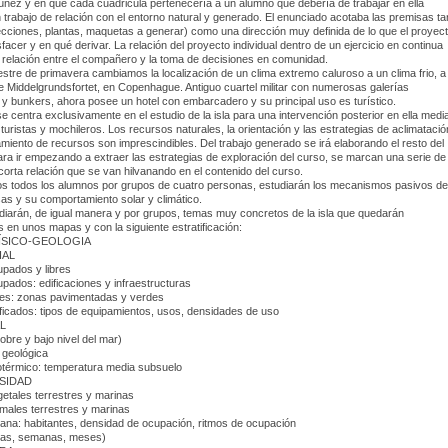
únez y en que cada cuadricula pertenecería a un alumno que debería de trabajar en ella
trabajo de relación con el entorno natural y generado. El enunciado acotaba las premisas ta
ecciones, plantas, maquetas a generar) como una dirección muy definida de lo que el proyec
facer y en qué derivar. La relación del proyecto individual dentro de un ejercicio en continua
 relación entre el compañero y la toma de decisiones en comunidad.
estre de primavera cambiamos la localización de un clima extremo caluroso a un clima frio, a 
al de Middelgrundsfortet, en Copenhague. Antiguo cuartel militar con numerosas galerías
y bunkers, ahora posee un hotel con embarcadero y su principal uso es turístico.
e centra exclusivamente en el estudio de la isla para una intervención posterior en ella medi
 turistas y mochileros. Los recursos naturales, la orientación y las estrategias de aclimatació
iento de recursos son imprescindibles. Del trabajo generado se irá elaborando el resto del
ra ir empezando a extraer las estrategias de exploración del curso, se marcan una serie de
 corta relación que se van hilvanando en el contenido del curso.
os todos los alumnos por grupos de cuatro personas, estudiarán los mecanismos pasivos de
sas y su comportamiento solar y climático.
iarán, de igual manera y por grupos, temas muy concretos de la isla que quedarán
s en unos mapas y con la siguiente estratificación:
ÍSICO-GEOLOGIA
IAL
pados y libres
pados: edificaciones y infraestructuras
bres: zonas pavimentadas y verdes
ficados: tipos de equipamientos, usos, densidades de uso
L
obre y bajo nivel del mar)
 geológica
otérmico: temperatura media subsuelo
RSIDAD
etales terrestres y marinas
males terrestres y marinas
ana: habitantes, densidad de ocupación, ritmos de ocupación
días, semanas, meses)