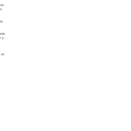
nto
to
la
ante
n y
 un