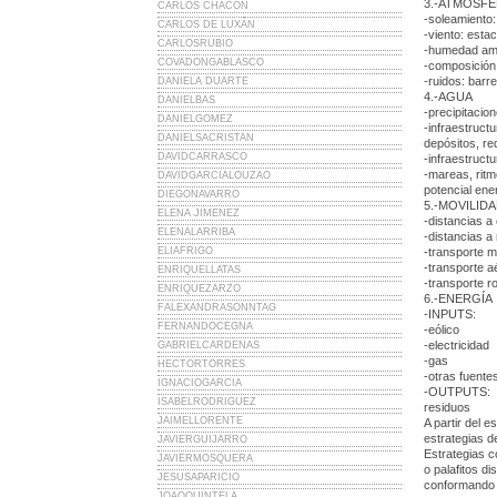
3.-ATMOSF
CARLOS CHACÓN
-soleamiento:
CARLOS DE LUXÁN
-viento: esta
CARLOSRUBIO
-humedad am
COVADONGABLASCO
-composición
-ruidos: barr
DANIELA DUARTE
4.-AGUA
DANIELBAS
-precipitacio
DANIELGOMEZ
-infraestruct
DANIELSACRISTAN
depósitos, re
DAVIDCARRASCO
-infraestruct
-mareas, ritm
DAVIDGARCIALOUZAO
potencial ene
DIEGONAVARRO
5.-MOVILID
ELENA JIMENEZ
-distancias a
ELENALARRIBA
-distancias a
ELIAFRIGO
-transporte m
-transporte a
ENRIQUELLATAS
-transporte ro
ENRIQUEZARZO
6.-ENERGÍA
FALEXANDRASONNTAG
-INPUTS:
FERNANDOCEGNA
-eólico
-electricidad
GABRIELCARDENAS
-gas
HECTORTORRES
-otras fuente
IGNACIOGARCIA
-OUTPUTS:
ISABELRODRIGUEZ
residuos
JAIMELLORENTE
A partir del 
estrategias d
JAVIERGUIJARRO
Estrategias c
JAVIERMOSQUERA
o palafitos d
JESUSAPARICIO
conformando n
JOAOQUINTELA