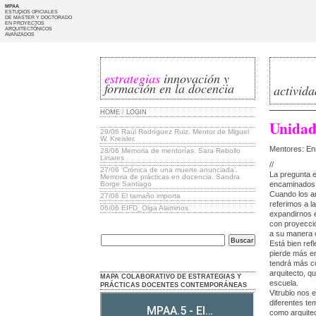
MPAA
ESTUDIOS OFICIALES
DE MÁSTER Y DOCTORADO
EN PROYECTOS
ARQUITECTÓNICOS
AVANZADOS
estrategias
innovación y
formación en la docencia
activid
HOME
/
LOGIN
Unidad
29/06
Raúl Rodríguez Ruiz. Mentor de Miguel
W. Kreisler.
Mentores: Enr
28/06
Memoria de mentorías. Sara Rebollo
Linares
//
27/06
‘Crónica de una muerte anunciada’.
La pregunta 
Memoria de prácticas en docencia. Sandra
Borge Santiago
encaminados 
Cuando los a
27/06
El tamaño importa
referimos a l
06/06
EIFD_Olga Alaminos
expandirnos 
con proyecció
a su manera o
Está bien ref
pierde más en
tendrá más co
arquitecto, q
MAPA COLABORATIVO DE ESTRATEGIAS Y
escuela.
PRÁCTICAS DOCENTES CONTEMPORÁNEAS
Vitrubio nos 
diferentes te
como arquitec