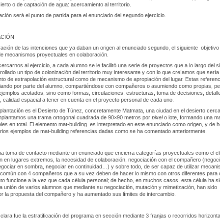
ierto o de captación de agua: acercamiento al territorio.
ción será el punto de partida para el enunciado del segundo ejercicio.
ACIÓN
ración de las intenciones que ya daban un origen al enunciado segundo, el siguiente objetivo
n de mecanismos proyectuales en colaboración.
rcarnos al ejercicio, a cada alumno se le facilitó una serie de proyectos que a lo largo del si
ollado un tipo de colonización del territorio muy interesante y con lo que creíamos que sería
anto de extrapolación estructural como de mecanismo de apropiación del lugar. Estas referen
iando por parte del alumno, compartiéndose con compañeros o asumiendo como propias, pe
emplos acotados, sino como formas, circulaciones, estructuras, toma de decisiones, detall
, calidad espacial a tener en cuenta en el proyecto personal de cada uno.
mplantación es el Desierto de Túnez, concretamente Matmata, una ciudad en el desierto cerc
 implantamos una trama ortogonal cuadrada de 90×90 metros por
pixel
o lote, formando una ma
eles en total. El elemento mat-building es interpretado en este enunciado como origen, y de 
rios ejemplos de mat-building referencias dadas como se ha comentado anteriormente.
na toma de contacto mediante un enunciado que encierra categorías proyectuales como el cl
ón en lugares extremos, la necesidad de colaboración, negociación con el compañero (negoc
egociar en sombra, negociar en continuidad…) y sobre todo, de ser capaz de utilizar mecan
n común con 4 compañeros que a su vez deben de hacer lo mismo con otros diferentes para
nto funcione a la vez que cada célula personal; de hecho, en muchos casos, esta célula ha si
la unión de varios alumnos que mediante su negociación, mutación y mimetización, han sido
r la propuesta del compañero y ha aumentado sus límites de intercambio.
clara fue la estratificación del programa en sección mediante 3 franjas o recorridos horizont