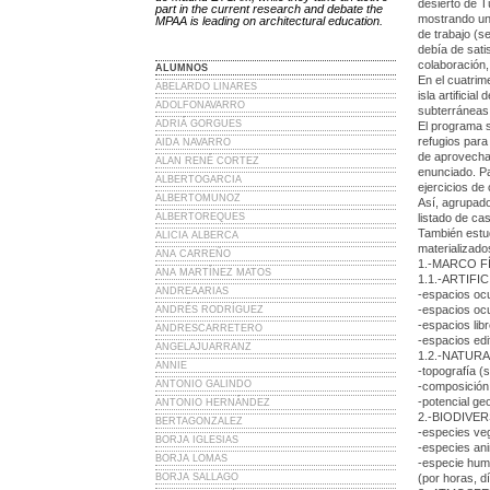
desierto de T
part in the current research and debate the
mostrando un 
MPAA is leading on architectural education.
de trabajo (s
debía de satis
colaboración,
ALUMNOS
En el cuatrim
ABELARDO LINARES
isla artifici
ADOLFONAVARRO
subterráneas 
ADRIÁ GORGUES
El programa s
refugios para
AIDA NAVARRO
de aprovecham
ALAN RENÉ CORTEZ
enunciado. Pa
ALBERTOGARCIA
ejercicios de
ALBERTOMUNOZ
Así, agrupad
ALBERTOREQUES
listado de ca
También estud
ALICIA ALBERCA
materializado
ANA CARREÑO
1.-MARCO F
ANA MARTÍNEZ MATOS
1.1.-ARTIFIC
ANDREAARIAS
-espacios ocu
-espacios ocu
ANDRÉS RODRÍGUEZ
-espacios li
ANDRESCARRETERO
-espacios edi
ANGELAJUARRANZ
1.2.-NATURA
ANNIE
-topografía (s
ANTONIO GALINDO
-composición
-potencial ge
ANTONIO HERNÁNDEZ
2.-BIODIVE
BERTAGONZALEZ
-especies veg
BORJA IGLESIAS
-especies ani
BORJA LOMAS
-especie hum
BORJA SALLAGO
(por horas, 