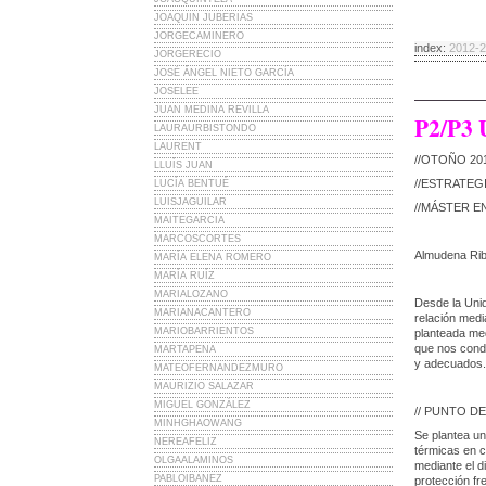
JOAQUIN JUBERIAS
JORGECAMINERO
index:
2012-
JORGERECIO
JOSÉ ÁNGEL NIETO GARCÍA
JOSELEE
JUAN MEDINA REVILLA
P2/P3 
LAURAURBISTONDO
LAURENT
//OTOÑO 20
LLUÍS JUAN
//ESTRATEG
LUCÍA BENTUÉ
LUISJAGUILAR
//MÁSTER E
MAITEGARCIA
MARCOSCORTES
Almudena Ribo
MARÍA ELENA ROMERO
MARÍA RUÍZ
MARIALOZANO
Desde la Uni
MARIANACANTERO
relación medi
MARIOBARRIENTOS
planteada med
que nos cond
MARTAPENA
y adecuados.
MATEOFERNANDEZMURO
MAURIZIO SALAZAR
MIGUEL GONZÁLEZ
// PUNTO D
MINHGHAOWANG
Se plantea un
NEREAFELIZ
térmicas en c
OLGAALAMINOS
mediante el di
PABLOIBANEZ
protección fr