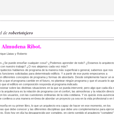
ad de
robertotejero
 Almudena Ribot.
ique Llatas y Roberto
es ¿Se puede enseñar cualquier cosa? ¿Podemos aprender de todo? ¿Estamos lo arquitect
con nuestro trabajo? ¿O nos alejamos cada vez más?
rquitectos hablamos de programa de la manera más superficial o general, sabemos que nos
as funciones solicitadas para determinado edificio. Y a partir de ese punto empezamos a
en diferentes conceptos de programa y formas de abordarlo. Desde simplemente hacer un edi
n a que el programa cambie en el futuro, no plantear ningún programa y que el usuario lo ap
 que el edificio en composición responda al programa indicado.
lexionar sobre las distintas situaciones en la que se pueda intervenir, pero algo que cada día 
 la arquitectura es la relación de programa con el confort, las atmosferas y la relación direc
n los usuarios, con las cuestiones ordinarias de la vida cotidiana. Y es quizás esta ausencia
ue conlleva a una manera errónea de abordar un proyecto ya sea en la vida profesional o en 
enseña en su primer libro, lo que un arquitecto era capaz de hacer en ese momento, en los
mas que debe conocer y las diferentes disciplinas que debe uno complementarse para ejerce
to. Esto hoy en día ha desaparecido por completo, en cierto sentido el arquitecto “completo”