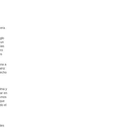
 era
glo
 un
cias
ro
es
ana a
triz
hecho
ima y
iar en
ismos
 que
do el
ales