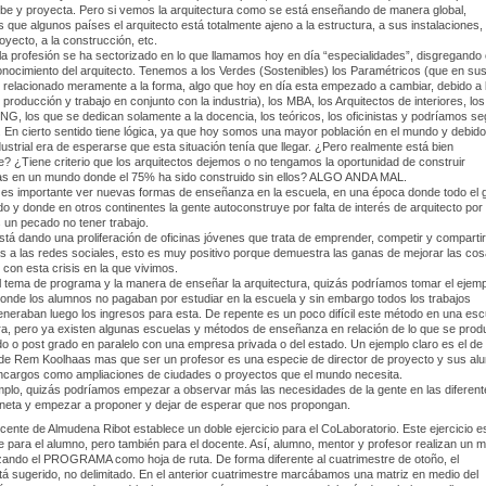
be y proyecta. Pero si vemos la arquitectura como se está enseñando de manera global,
que algunos países el arquitecto está totalmente ajeno a la estructura, a sus instalaciones, 
oyecto, a la construcción, etc.
 la profesión se ha sectorizado en lo que llamamos hoy en día “especialidades”, disgregando
nocimiento del arquitecto. Tenemos a los Verdes (Sostenibles) los Paramétricos (que en su
o relacionado meramente a la forma, algo que hoy en día esta empezado a cambiar, debido a 
 producción y trabajo en conjunto con la industria), los MBA, los Arquitectos de interiores, los
NG, los que se dedican solamente a la docencia, los teóricos, los oficinistas y podríamos se
a. En cierto sentido tiene lógica, ya que hoy somos una mayor población en el mundo y debido
dustrial era de esperarse que esta situación tenía que llegar. ¿Pero realmente está bien
e? ¿Tiene criterio que los arquitectos dejemos o no tengamos la oportunidad de construir
as en un mundo donde el 75% ha sido construido sin ellos? ALGO ANDA MAL.
 es importante ver nuevas formas de enseñanza en la escuela, en una época donde todo el 
o y donde en otros continentes la gente autoconstruye por falta de interés de arquitecto por
 un pecado no tener trabajo.
tá dando una proliferación de oficinas jóvenes que trata de emprender, competir y comparti
as a las redes sociales, esto es muy positivo porque demuestra las ganas de mejorar las co
ar con esta crisis en la que vivimos.
 tema de programa y la manera de enseñar la arquitectura, quizás podríamos tomar el ejemp
onde los alumnos no pagaban por estudiar en la escuela y sin embargo todos los trabajos
neraban luego los ingresos para esta. De repente es un poco difícil este método en una esc
ra, pero ya existen algunas escuelas y métodos de enseñanza en relación de lo que se prod
o o post grado en paralelo con una empresa privada o del estado. Un ejemplo claro es el de
de Rem Koolhaas mas que ser un profesor es una especie de director de proyecto y sus a
encargos como ampliaciones de ciudades o proyectos que el mundo necesita.
mplo, quizás podríamos empezar a observar más las necesidades de la gente en las diferent
aneta y empezar a proponer y dejar de esperar que nos propongan.
ente de Almudena Ribot establece un doble ejercicio para el CoLaboratorio. Este ejercicio e
e para el alumno, pero también para el docente. Así, alumno, mentor y profesor realizan un 
lizando el PROGRAMA como hoja de ruta. De forma diferente al cuatrimestre de otoño, el
á sugerido, no delimitado. En el anterior cuatrimestre marcábamos una matriz en medio del