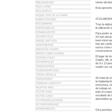
viento del des
PABLOSANCHEZ
PAULA LÓPEZ
Esta aproxima
PAULAGARCIA
RAQUEL DÍAZ DE LA CAMPA
//COLABOR
ROBERTOTEJERO
ROCIOMARINA
Tras la elabo
la utilizació
RODRIGODELSO
ROSABALLESTER
Para poder ace
SALVORA FELIZ
XX han desarr
buen inicio t
SAMUEL BAPTISTA
han ido camb
SANDRABORGE
nunca como ej
SEBASTIÁN CALERO
constructivos
SERGIO COBOS ALVAREZ
El lugar de i
STEPHEN FOLEY
Gabès. Allí,
STEPHENFOLEY
de 9 x 13 pix
TADEOCIAURRIZ
suelen ser va
TELMOSAGARTZAZU
TERESA GRIDILLA
Se trata de u
TERESAPEREZ
la implantaci
TOMMASO CAMPIOTTI
estructura, n
VALENTÍN SANZ
de trabajo e
todo el conju
VÍCTOR CANO
resultado de 
VÍCTOR LLEDÓ
absorbidos po
VICTORIADELLACHIESA
VICTORRODRIGUEZ
XAVIERROBLEDO
Otra premisa 