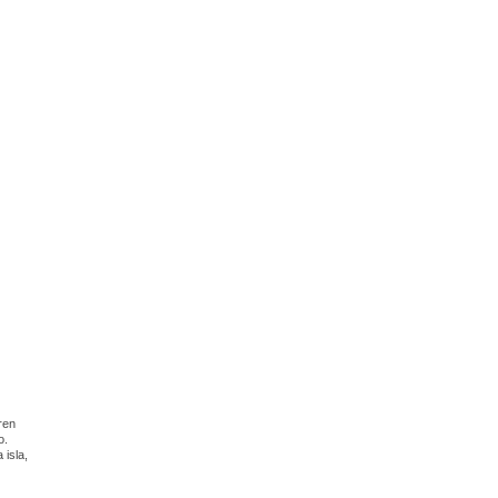
ren
o.
 isla,