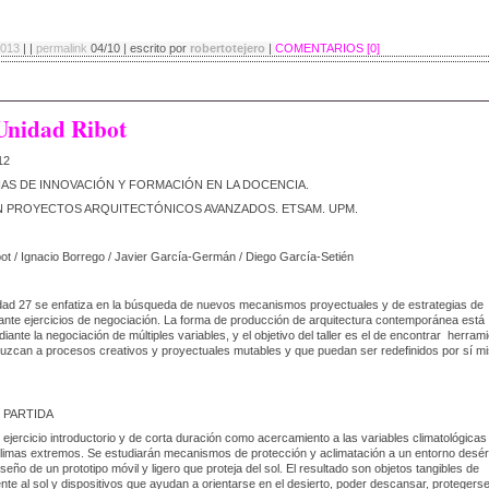
2013
| |
permalink
04/10 | escrito por
robertotejero
|
COMENTARIOS [0]
Unidad Ribot
12
IAS DE INNOVACIÓN Y FORMACIÓN EN LA DOCENCIA.
N PROYECTOS ARQUITECTÓNICOS AVANZADOS. ETSAM. UPM.
t / Ignacio Borrego / Javier García-Germán / Diego García-Setién
dad 27 se enfatiza en la búsqueda de nuevos mecanismos proyectuales y de estrategias de
ante ejercicios de negociación. La forma de producción de arquitectura contemporánea está
iante la negociación de múltiples variables, y el objetivo del taller es el de encontrar herram
uzcan a procesos creativos y proyectuales mutables y que puedan ser redefinidos por sí 
E PARTIDA
 ejercicio introductorio y de corta duración como acercamiento a las variables climatológicas
limas extremos. Se estudiarán mecanismos de protección y aclimatación a un entorno desér
seño de un prototipo móvil y ligero que proteja del sol. El resultado son objetos tangibles de
ente al sol y dispositivos que ayudan a orientarse en el desierto, poder descansar, protegerse