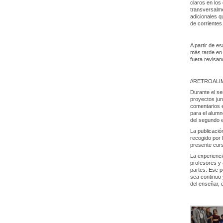
claros en los
transversalme
adicionales qu
de corrientes 
A partir de e
más tarde en 
fuera revisan
//RETROALI
Durante el se
proyectos jun
comentarios e
para el alumn
del segundo e
La publicació
recogido por 
presente curs
La experienc
profesores y 
partes. Ese p
sea continuo 
del enseñar, 