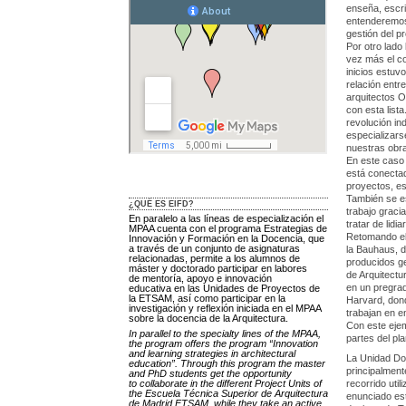
enseña, escri
entenderemos 
gestión del pr
Por otro lado
vez más el co
inicios estuv
relación entre
arquitectos O
con esta list
revolución in
especializars
nuestras obr
En este caso
está conectad
proyectos, es
También se es
¿QUÉ ES EIFD?
trabajo graci
En paralelo a las líneas de especialización el
tratar de lidi
MPAA cuenta con el programa Estrategias de
Retomando el
Innovación y Formación en la Docencia, que
a través de un conjunto de asignaturas
la Bauhaus, d
relacionadas, permite a los alumnos de
producidos ge
máster y doctorado participar en labores
de Arquitectu
de mentoría, apoyo e innovación
en un pregrad
educativa en las Unidades de Proyectos de
la ETSAM, así como participar en la
Harvard, don
investigación y reflexión iniciada en el MPAA
trabajan en 
sobre la docencia de la Arquitectura.
Con este eje
In parallel to the specialty lines of the MPAA,
partes del pl
the program offers the program “Innovation
and learning strategies in architectural
La Unidad Doc
education”. Through this program the master
principalment
and PhD students get the opportunity
to collaborate in the different Project Units of
recorrido uti
the Escuela Técnica Superior de Arquitectura
enunciado est
de Madrid ETSAM, while they take an active