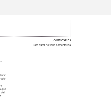
COMENTARIOS
Este autor no tiene comentarios
os
ficio
ropie
se
ta que
 del
la
r