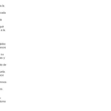
a la
 cada
s
la
guir
 a la
globo
 esos
r su
sas y
lo de
uela
uce
lumnos
es
s
mismo