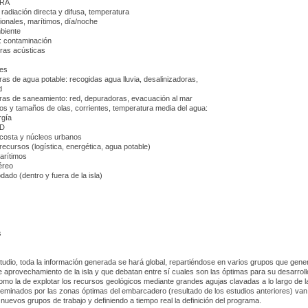
ERA
 radiación directa y difusa, temperatura
cionales, marítimos, día/noche
biente
: contaminación
eras acústicas
nes
uras de agua potable: recogidas agua lluvia, desalinizadoras,
d
uras de saneamiento: red, depuradoras, evacuación al mar
os y tamaños de olas, corrientes, temperatura media del agua:
rgía
AD
 costa y núcleos urbanos
 recursos (logística, energética, agua potable)
arítimos
éreo
dado (dentro y fuera de la isla)
s
estudio, toda la información generada se hará global, repartiéndose en varios grupos que gene
e aprovechamiento de la isla y que debatan entre sí cuales son las óptimas para su desarroll
omo la de explotar los recursos geológicos mediante grandes agujas clavadas a lo largo de la
iseminados por las zonas óptimas del embarcadero (resultado de los estudios anteriores) van
uevos grupos de trabajo y definiendo a tiempo real la definición del programa.