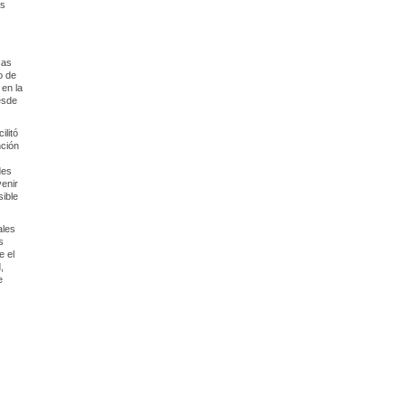
os
cas
o de
en la
esde
ilitó
nción
des
venir
sible
ales
s
e el
,
e