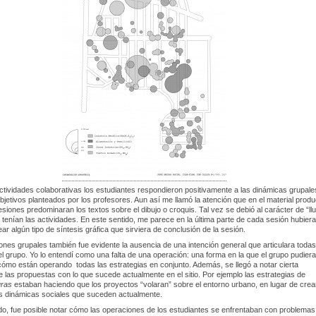
ctividades colaborativas los estudiantes respondieron positivamente a las dinámicas grupale
objetivos planteados por los profesores. Aun así me llamó la atención que en el material produ
esiones predominaran los textos sobre el dibujo o croquis. Tal vez se debió al carácter de “llu
 tenían las actividades. En este sentido, me parece en la última parte de cada sesión hubiera
ear algún tipo de síntesis gráfica que sirviera de conclusión de la sesión.
ones grupales también fue evidente la ausencia de una intención general que articulara todas
el grupo. Yo lo entendí como una falta de una operación: una forma en la que el grupo pudiera
mo están operando todas las estrategias en conjunto. Además, se llegó a notar cierta
de las propuestas con lo que sucede actualmente en el sitio. Por ejemplo las estrategias de
uras
estaban haciendo que los proyectos “volaran” sobre el entorno urbano, en lugar de crea
as dinámicas sociales que suceden actualmente.
do, fue posible notar cómo las operaciones de los estudiantes se enfrentaban con problemas