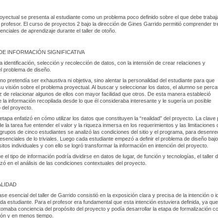
oyectual se presenta al estudiante como un problema poco definido sobre el que debe trabaj
profesor. El curso de proyectos 2 bajo la dirección de Gines Garrido permitió comprender tr
ciales de aprendizaje durante el taller de otoño.
E INFORMACIÓN SIGNIFICATIVA
a identificación, selección y recolección de datos, con la intensión de crear relaciones y
l problema de diseño.
o pretendía ser exhaustiva ni objetiva, sino alentar la personalidad del estudiante para que
u visión sobre el problema proyectual. Al buscar y seleccionar los datos, el alumno se perca
 de relacionar algunos de ellos con mayor facilidad que otros. De esta manera estableció
e la información recopilada desde lo que él consideraba interesante y le sugería un posible
 del proyecto.
etapa enfatizó en cómo utilizar los datos que constituyen la “realidad” del proyecto. La clave
de la tarea fue entender el valor y la riqueza inmersa en los requerimientos y las limitaciones 
grupos de cinco estudiantes se analizó las condiciones del sitio y el programa, para desenre
esenciales de lo triviales. Luego cada estudiante empezó a definir el problema de diseño bajo
itos individuales y con ello se logró transformar la información en intención del proyecto.
 el tipo de información podría dividirse en datos de lugar, de función y tecnologías, el taller 
izó en el análisis de las condiciones contextuales del proyecto.
ALIDAD
e esencial del taller de Garrido consistió en la exposición clara y precisa de la intención o i
da estudiante. Para el profesor era fundamental que esta intención estuviera definida, ya que
 tomaba conciencia del propósito del proyecto y podía desarrollar la etapa de formalización c
ión y en menos tiempo.