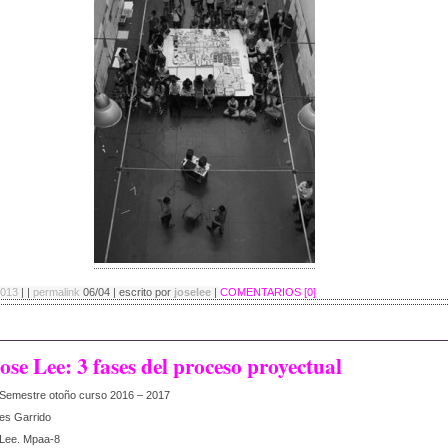
2013
| |
permalink
06/04 | escrito por
joselee
|
COMENTARIOS [0]
se Lee: 3 fases del proceso proyectual
 Semestre otoño curso 2016 – 2017
nes Garrido
 Lee. Mpaa-8