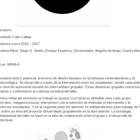
oratorio
iclando Cobo Calleja
mavera curso 2016 – 2017
udena Ribot, Diego G. Setién, Enrique Espinosa. Doctorandos: Begoña de Abajo, Gaizka Alt
 Lee. MPAA-8
aboratorio buscó potenciar procesos de diseño basados en la industria contemporánea y la
 tecnológica. Se desarrolló a través de la interrelación entre los estudiantes, donde cada indi
o nivel de autonomía durante los intercambios grupales. Estas dinámicas grupales estructur
clases y conformaron la columna vertebral del taller.
imera mitad del semestre se trabajó en grupos (con tácticas definidas para cada grupo:
rcuitos, megaestructuras, intersticios) con la intención de estimular el intercambio y la
ntre los estudiantes. Y en la segunda parte los alumnos se independizaron para trabajar de 
 sobre un área del proyecto desarrollado grupalmente en la fase anterior. La estrategia
ndamental del taller se basó en la idea de colaboración entre el grupo y el desarrollo de
olectivas.