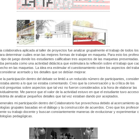
a colaborativa aplicada al taller de proyectos fue analizar grupalmente el trabajo de todos los
ara determinar cuáles eran las mejores formas de trabajar en maqueta. Para esto los profes
 tipo de juego donde los estudiantes calificaban tres aspectos de las maquetas presentadas
ba pensada como una actividad didáctica que estimulara la reflexión sobre el trabajo que ca
echo en las maquetas. La idea era estimular el cuestionamiento sobre los aspectos del traba
considerar acertado y los detalles que se debían mejorar.
e la participación dentro del debate se limitó a un reducido número de participantes, conside
estaba atento a lo que se estaba comentando. Creo que la conversación y la crítica de los
nció preguntas sobre aspectos que tal vez no fueron considerados a la hora de elaborar las
vidualmente. Me parece que el valor de la actividad estuvo en que el estudiante tuvo acceso
stinta de analizar pequeños detalles que tal vez estaban dando por aceptados.
enerales mi participación dentro del Colaboratorio fue provechosa debido al acercamiento q
logías grupales basadas en el diálogo y la construcción de acuerdos. Creo que los profeso
ente su trabajo docente y buscan constantemente maneras de evolucionar y experimentar 
ologías pedagógicas.