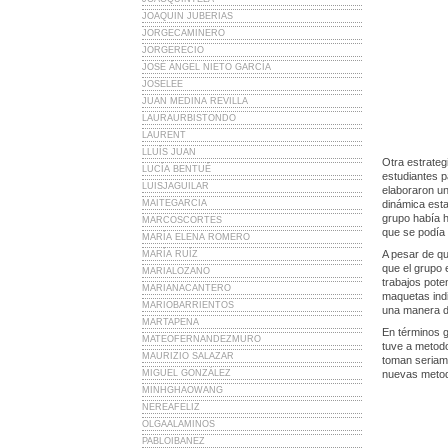
JOAQUIN JUBERIAS
JORGECAMINERO
JORGERECIO
JOSÉ ÁNGEL NIETO GARCÍA
JOSELEE
JUAN MEDINA REVILLA
LAURAURBISTONDO
LAURENT
LLUÍS JUAN
Otra estrategi
LUCÍA BENTUÉ
estudiantes p
LUISJAGUILAR
elaboraron un
MAITEGARCIA
dinámica esta
grupo había h
MARCOSCORTES
que se podía 
MARÍA ELENA ROMERO
A pesar de qu
MARÍA RUÍZ
que el grupo 
MARIALOZANO
trabajos pote
MARIANACANTERO
maquetas indi
MARIOBARRIENTOS
una manera di
MARTAPENA
En términos g
MATEOFERNANDEZMURO
tuve a metodo
MAURIZIO SALAZAR
toman seriam
MIGUEL GONZÁLEZ
nuevas metod
MINHGHAOWANG
NEREAFELIZ
OLGAALAMINOS
PABLOIBANEZ