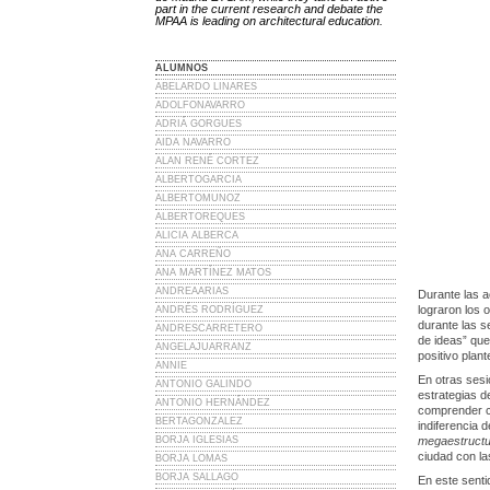
part in the current research and debate the
MPAA is leading on architectural education.
ALUMNOS
ABELARDO LINARES
ADOLFONAVARRO
ADRIÁ GORGUES
AIDA NAVARRO
ALAN RENÉ CORTEZ
ALBERTOGARCIA
ALBERTOMUNOZ
ALBERTOREQUES
ALICIA ALBERCA
ANA CARREÑO
ANA MARTÍNEZ MATOS
ANDREAARIAS
Durante las a
lograron los 
ANDRÉS RODRÍGUEZ
durante las s
ANDRESCARRETERO
de ideas” que
ANGELAJUARRANZ
positivo plant
ANNIE
En otras sesi
ANTONIO GALINDO
estrategias d
ANTONIO HERNÁNDEZ
comprender có
BERTAGONZALEZ
indiferencia 
BORJA IGLESIAS
megaestruct
ciudad con l
BORJA LOMAS
BORJA SALLAGO
En este senti