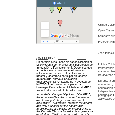
Unidad Colab
Open City rec
Semestre pri
Profesor: Alm
Jose Ignacio
¿QUÉ ES EIFD?
En paralelo a las líneas de especialización el
El taller Col
MPAA cuenta con el programa Estrategias de
Innovación y Formación en la Docencia, que
transferencia
a través de un conjunto de asignaturas
mantuvo ciert
relacionadas, permite a los alumnos de
las diversas 
máster y doctorado participar en labores
de mentoría, apoyo e innovación
Durante la pr
educativa en las Unidades de Proyectos de
acupuntura, ci
la ETSAM, así como participar en la
investigación y reflexión iniciada en el MPAA
negociación e
sobre la docencia de la Arquitectura.
independiente
In parallel to the specialty lines of the MPAA,
pedagógica fu
the program offers the program “Innovation
actividades c
and learning strategies in architectural
education”. Through this program the master
and PhD students get the opportunity
to collaborate in the different Project Units of
the Escuela Técnica Superior de Arquitectura
de Madrid ETSAM, while they take an active