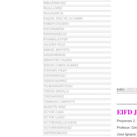
PABLOSANCHEZ
PAULA LÓPEZ
PAULAGARCIA
RAQUEL DÍAZ DE LA CAMPA
ROBERTOTEJERO
ROCIOMARINA
RODRIGODELSO
ROSABALLESTER
SALVORA FELIZ
SAMUEL BAPTISTA
SANDRABORGE
SEBASTIÁN CALERO
SERGIO COBOS ALVAREZ
STEPHEN FOLEY
STEPHENFOLEY
TADEOCIAURRIZ
TELMOSAGARTZAZU
index:
2012-
TERESA GRIDILLA
TERESAPEREZ
TOMMASO CAMPIOTTI
VALENTÍN SANZ
EIFD Jo
VÍCTOR CANO
VÍCTOR LLEDÓ
Proyectos 2.
VICTORIADELLACHIESA
Profesor: Gi
VICTORRODRIGUEZ
XAVIERROBLEDO
Jose Ignacio