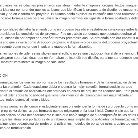
s clases los estudiantes presentaron sus ideas mediante imágenes, croquis, textos, maquet
 La idea era comprender que los atributos que identifican la propuesta de diseño, se encuentr
lidad y no en la forma del proyecto. El alumno debía explicar su intención utilizando recursos 
 posible formalización para visualizar la imagen germinal en lugar de la forma acabada y defin
tencionalidad del taller la entendí como un proceso basado en establecer conexiones entre la
btenida de las condiciones del proyecto. Fue un trabajo conceptual que buscaba desligar al
 su obsesión por empezar a diseñar formas prestablecidas. Se pretendía con ello construir 
diseño que sirviera como dirección, propósito y dispositivo de control del proceso proyectual
presentó como motor que impulsaría etapa de la formalización.
 revisiones de taller se insistió en que el edificio no es una traducción literal de la intención.
rabajaron sobre las ideas que conformaban su intención de diseño, para intentar concebir su
 mostrar literalmente la imagen de sus ideas.
CIÓN
ormalización fue una revisión crítica de los resultados formales y de la materialización de las
la fase anterior. Cada estudiante debía encontrar la mejor solución formal posible para su
iante el estudio de alternativas encontradas en obras de arquitectos reconocidos. Esto prod
en el taller sobre la posibilidad que tiene una intención de diseño para ser materializada en
tos, todos potencialmente válidos.
últimas semanas del curso el estudiante empezó a entender la forma de su proyecto como un
 progresiva de los rasgos formales que se originaron en la idea inicial. Comprendió que la
 del edificio no era necesariamente la idea que había surgido de su compresión de los datos 
o que las ideas son portadoras de un abanico más amplio de posibilidades de formalización.
la intención pedagógica del profesor al utilizar los modelos de obras de otros arquitectos co
eso de formalización.