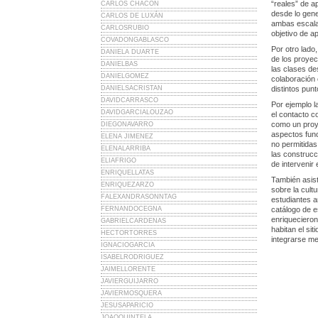
“reales” de ap
CARLOS CHACÓN
desde lo gene
CARLOS DE LUXÁN
ambas escalas
CARLOSRUBIO
objetivo de ap
COVADONGABLASCO
Por otro lado
DANIELA DUARTE
de los proyect
DANIELBAS
las clases d
DANIELGOMEZ
colaboración 
DANIELSACRISTAN
distintos punt
DAVIDCARRASCO
Por ejemplo la
DAVIDGARCIALOUZAO
el contacto c
como un proye
DIEGONAVARRO
aspectos func
ELENA JIMENEZ
no permitidas
ELENALARRIBA
las construcc
ELIAFRIGO
de intervenir 
ENRIQUELLATAS
También asist
ENRIQUEZARZO
sobre la cult
FALEXANDRASONNTAG
estudiantes a
FERNANDOCEGNA
catálogo de e
enriquecieron
GABRIELCARDENAS
habitan el si
HECTORTORRES
integrarse me
IGNACIOGARCIA
ISABELRODRIGUEZ
JAIMELLORENTE
JAVIERGUIJARRO
JAVIERMOSQUERA
JESUSAPARICIO
JOAOQUINTELA