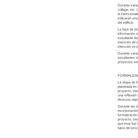
Durante varia
collage, etc.
la intenciona
indicaran una
del edificio.
La fase de in
información o
estudiante de
intención de 
intención se 
Durante varias
estudiantes t
proyectos sin
FORMALIZA
La etapa de f
planteada en 
proyecto, med
una reflexión 
diversos obje
Durante las 
incorporación
formalización
proyecto, sin
que esta fue 
base del proc