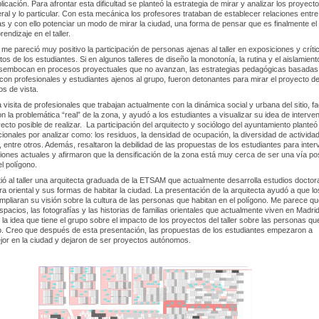
licación. Para afrontar esta dificultad se planteó la estrategia de mirar y analizar los proyect
ral y lo particular. Con esta mecánica los profesores trataban de establecer relaciones entre
 y con ello potenciar un modo de mirar la ciudad, una forma de pensar que es finalmente el
rendizaje en el taller.
, me pareció muy positivo la participación de personas ajenas al taller en exposiciones y críti
os de los estudiantes. Si en algunos talleres de diseño la monotonía, la rutina y el aislamient
esembocan en procesos proyectuales que no avanzan, las estrategias pedagógicas basadas 
con profesionales y estudiantes ajenos al grupo, fueron detonantes para mirar el proyecto d
os de vista.
 visita de profesionales que trabajan actualmente con la dinámica social y urbana del sitio, fac
on la problemática “real” de la zona, y ayudó a los estudiantes a visualizar su idea de interve
cto posible de realizar. La participación del arquitecto y sociólogo del ayuntamiento planteó
ionales por analizar como: los residuos, la densidad de ocupación, la diversidad de activida
, entre otros. Además, resaltaron la debilidad de las propuestas de los estudiantes para inter
iones actuales y afirmaron que la densificación de la zona está muy cerca de ser una vía po
el polígono.
ió al taller una arquitecta graduada de la ETSAM que actualmente desarrolla estudios doctor
ura oriental y sus formas de habitar la ciudad. La presentación de la arquitecta ayudó a que lo
mpliaran su visión sobre la cultura de las personas que habitan en el polígono. Me parece qu
spacios, las fotografías y las historias de familias orientales que actualmente viven en Madrid
 la idea que tiene el grupo sobre el impacto de los proyectos del taller sobre las personas qu
tio. Creo que después de esta presentación, las propuestas de los estudiantes empezaron a
jor en la ciudad y dejaron de ser proyectos autónomos.