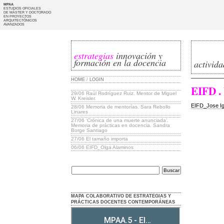
MPAA
ESTUDIOS OFICIALES
DE MÁSTER Y DOCTORADO
EN PROYECTOS
ARQUITECTÓNICOS
AVANZADOS
estrategias
innovación y
formación en la docencia
activid
HOME
/
LOGIN
EIFD .
29/06
Raúl Rodríguez Ruiz. Mentor de Miguel
W. Kreisler.
EIFD_Jose I
28/06
Memoria de mentorías. Sara Rebollo
Linares
27/06
‘Crónica de una muerte anunciada’.
Memoria de prácticas en docencia. Sandra
Borge Santiago
27/06
El tamaño importa
06/06
EIFD_Olga Alaminos
MAPA COLABORATIVO DE ESTRATEGIAS Y
PRÁCTICAS DOCENTES CONTEMPORÁNEAS