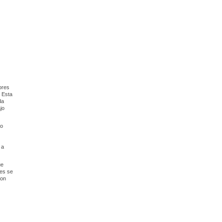
ores
. Esta
da
jo
ro
 a
ue
res se
con