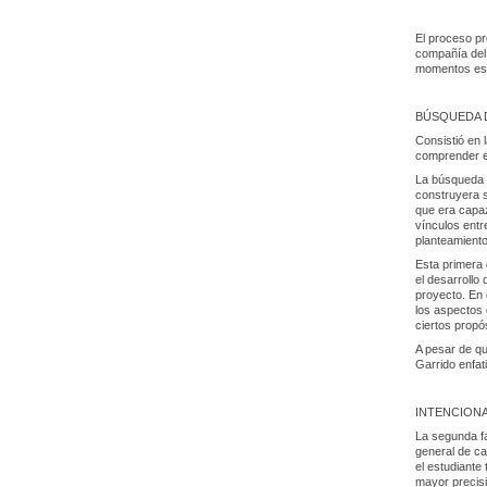
El proceso pr
compañía del 
momentos esen
BÚSQUEDA D
Consistió en l
comprender e
La búsqueda n
construyera s
que era capaz
vínculos entr
planteamiento
Esta primera 
el desarrollo 
proyecto. En 
los aspectos 
ciertos propós
A pesar de que
Garrido enfat
INTENCION
La segunda fas
general de ca
el estudiante
mayor precis