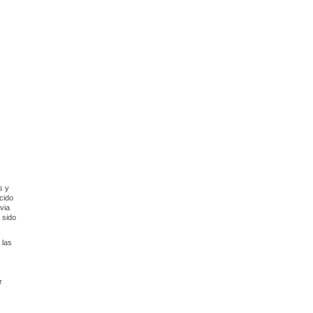
s y
cido
via
 sido
 las
r