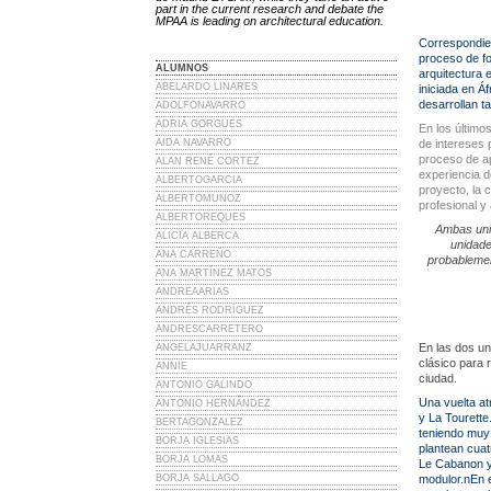
part in the current research and debate the
MPAA is leading on architectural education.
Correspondie
proceso de fo
ALUMNOS
arquitectura 
ABELARDO LINARES
iniciada en Á
desarrollan t
ADOLFONAVARRO
ADRIÁ GORGUES
En los último
AIDA NAVARRO
de intereses 
proceso de ap
ALAN RENÉ CORTEZ
experiencia d
ALBERTOGARCIA
proyecto, la c
ALBERTOMUNOZ
profesional y
ALBERTOREQUES
Ambas uni
ALICIA ALBERCA
unidade
ANA CARREÑO
probablemen
ANA MARTÍNEZ MATOS
ANDREAARIAS
ANDRÉS RODRÍGUEZ
ANDRESCARRETERO
En las dos un
ANGELAJUARRANZ
clásico para r
ANNIE
ciudad.
ANTONIO GALINDO
Una vuelta at
ANTONIO HERNÁNDEZ
y La Tourette
BERTAGONZALEZ
teniendo muy 
BORJA IGLESIAS
plantean cuat
BORJA LOMAS
Le Cabanon y 
BORJA SALLAGO
modulor.n
En 