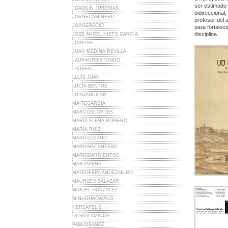
ser estimado 
JOAQUIN JUBERIAS
bidireccional,
JORGECAMINERO
profesor del 
JORGERECIO
para fortalec
disciplina.
JOSÉ ÁNGEL NIETO GARCÍA
JOSELEE
JUAN MEDINA REVILLA
LAURAURBISTONDO
LAURENT
LLUÍS JUAN
LUCÍA BENTUÉ
LUISJAGUILAR
MAITEGARCIA
MARCOSCORTES
MARÍA ELENA ROMERO
MARÍA RUÍZ
MARIALOZANO
MARIANACANTERO
MARIOBARRIENTOS
MARTAPENA
MATEOFERNANDEZMURO
MAURIZIO SALAZAR
MIGUEL GONZÁLEZ
MINHGHAOWANG
NEREAFELIZ
OLGAALAMINOS
PABLOIBANEZ