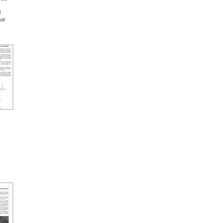
l
uir