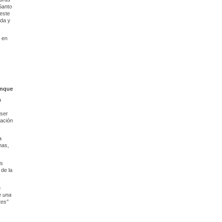
Santo
 este
ida y
a en
anque
a
 ser
cación
a
mas,
ás
de la
a
e una
res”