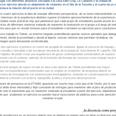
lugar con diferentes atractivos vinculado a la casa Eilen Gray, Le Cabanon y la Unidad de
rcer ejercicio aborda un alojamiento de visitantes en el Site de la Tourette y el cuarto da un s
estaca la relación del proyecto en la ciudad
r en cuatro ejercicios la idea de manejar diferentes perspectivas de un tema relacionándolo c
e intereses de la arquitectura distintos supone el máximo aprovechamiento de la experiencia 
cluidas estas prácticas hay que plantearse que cada grupo de estudiantes pueda asumir la 
cicios de diferentes maneras tratando de mantener la motivación en el grupo a lo largo de tod
tre para que no resulte tortuoso para el estudiante o terminen en ejercicios poco conclusivo
urso trabajó en Toledo, un entorno singular pretendiendo aportar nuevos ejemplos que dialo
stente, desde la proximidad y desde la lejanía. nuevas visiones que permitan revitalizar, sin
 imagen quizá demasiado esclerotizada.
 dos ejercicios el primero un centro de acogida de visitantes, ligado al concurso de hispalyt, 
a muralla y vinculado a las escaleras mecánicas de la granja de José Antonio M. Lapeña / Eli
l objetivo de poder crear una arquitectura de gesto contemporáneo vertebradora de espacio
erente con el contexto, además de la inclusión del formato de concurso como empuje hacia e
ional de cada alumno.
ercicio aunque de mayor escala se situa a las afueras de Toledo permitiendo una mayor
en las correspondencias contextuales que se exigían en el anterior, de programa abierto se
centro de investigación con estancia para investigadores, tomando en cuenta aspectos como
ledo la conexión con la tierra, topografía, la idea y el proceso del proyecto.bi
mestre de primavera en la ETSAM, aparenta ser mucho mas corto que el de Otoño, por lo que 
í debe tener intensidad y flujo constante de entregas para mantener alto el pico de productiv
 noto lo importante que es mantener motivado al estudiante a partir del ejercicio, dejándome
 de que al plantear un ejercicio se pueden hacer inyecciones de píldoras para crear atención
reanimar el aula.
_
la docencia como pro
e arquitectura es un proceso abierto que se detiene en etapas pero no tiene un final que pu