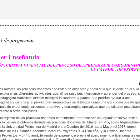
ad de
jorgerecio
er Enseñando
N, CRÍTICA VIVENCIAL DEL PROCESO DE APRENDIZAJE COMO MENTO
LA CÁTEDRA DE PROYEC
_
es autores las practicas docentes consisten en observar y analizar lo que sucede en al aula
 explorar las diferentes actividades que allí se suscitan, informarse y aprender del proceso, s
pedagógico tradicional existen múltiples indicadores y pautas que podrían ayudar a una
igurosa y científica, el proyecto en arquitectura se distingue como una excepción puesto qu
mulo de experiencia, procesos creativos y estrategias operativas que constituyen una dinám
erente a otras disciplinas.
el objetivo de las practicas docentes este informe, pretende ser un espacio reflexivo-critico-
la experiencia obtenida durante las practicas docentes del Master en Proyectos Arquitectóni
 la Universidad Politécnica de Madrid entre Octubre del 2016 hasta Mayo del 2017, como
tor” de las Unidades docentes Morel en Proyectos 3 -4 (2do año) y la Unidad Docente
 Proyectos 7-8 (4to año), teniendo de experiencia previa el acercamiento a la enseñanza en
inicana, como profesor principal de Fotografía Arquitectónica y profesor Invitado a las Cát