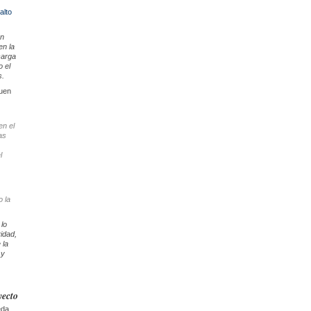
alto
on
en la
carga
o el
s.
guen
en el
as
l
 la
lo
idad,
 la
 y
yecto
eda