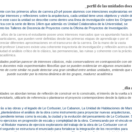
_perfil de las unidades doc
nte con los primeros años de carrera p3-p4 posee alumnos con intenciones exploratorias en
rjar intereses y reflexiones sobre la arquitectura, cada unidad tiene unos objetivos y visión d
en este caso la unidad se describe como dentro una línea de investigación sobre los Orígene
frica con la serie de libros 14km que además es Unidad Colaborativa de la Universidad, se
anto los Talleres de Docencia de Proyectos como la Oficina de Proyectos de Investigación.
s años de la carrera el estudiante posee unos intereses marcados que va apuntando hacia á
particulares, que pueden venir definidas desde las primeras etapas de aprendizaje o por el
reciar diferentes aproximaciones en el transcurso de la carrera. De la mano de la vasta
el profesor Linazsoro existe una coherente trayectoria de investigación y reflexión acerca de
iudad el análisis crítico de lo clásico, las permanencias, las ruinas y coherente con la práctic
 académica.
dades podrían parecer de intereses clásicos, más conservadores en contraposición con ot
s docentes más experimentales filosofías que se pueden evidenciar en algunos enunciados
te de corte similar no pude detectar una gran similitud entre ambas unidades, entiendo que 
puede suceder por la misma dinámica de los grupos, madurez académica
_dia 
idades se abordan temas de reflexión de construir en lo construido, el interés de la vuelta a l
evisitarlo, utilizarlo de referencia o plantearse el proyecto contemporáneo desde la óptica de 
rás a las obras y el legado de Le Corbusier, Le Cabanon, La Unidad de Habitaciones de Mars
.,planteándose el análisis de la obra como instrumento para proyectar nuevas arquitecturas,
pendiente temas como la escala, la ciudad y la evolución del pensamiento de Le Corbusier.
ro ejercicios en progresión de escala y complejidad de la obra. Comenzando por el vinculo e
al Modulor manera de ejercicio exploratorio del trabajo de la obra de Le Corbusier con el
el segundo se estructura el enunciado para fortalezar la integración de los recorridos para