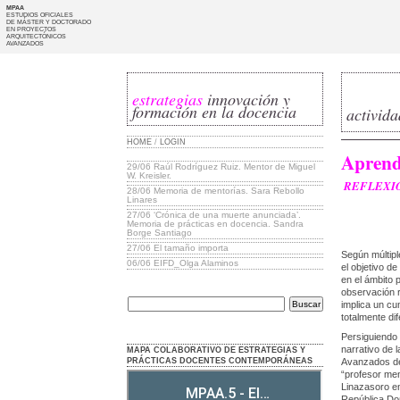
MPAA
ESTUDIOS OFICIALES
DE MÁSTER Y DOCTORADO
EN PROYECTOS
ARQUITECTÓNICOS
AVANZADOS
estrategias
innovación y
formación en la docencia
activid
HOME
/
LOGIN
Aprend
29/06
Raúl Rodríguez Ruiz. Mentor de Miguel
W. Kreisler.
REFLEXIÓ
28/06
Memoria de mentorías. Sara Rebollo
Linares
27/06
‘Crónica de una muerte anunciada’.
Memoria de prácticas en docencia. Sandra
Borge Santiago
27/06
El tamaño importa
Según múltipl
06/06
EIFD_Olga Alaminos
el objetivo de
en el ámbito 
observación r
implica un cu
totalmente dif
Persiguiendo 
narrativo de 
MAPA COLABORATIVO DE ESTRATEGIAS Y
PRÁCTICAS DOCENTES CONTEMPORÁNEAS
Avanzados de
“profesor men
Linazasoro en
República Dom