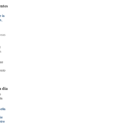
entes
e la
s,
reas
l
a
ras
esto
a dia
o
la
ella
Se
ntre