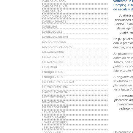
vertebrar un 
CARLOS CHACÓN
Camping. el te
CARLOS DE LUXÁN
de escala y d
CARLOSRUBIO
Al dividi
COVADONGABLASCO
prioridades 
DANIELA DUARTE
unidad . Con
DANIELBAS
de los ejer
DANIELGOMEZ
cuatrimes
DANIELSACRISTAN
En p7-p8 el c
DAVIDCARRASCO
con lo preexi
DAVIDGARCIALOUZAO
destruir, una
DIEGONAVARRO
Se plantearon
ELENA JIMENEZ
contexto de l
Torres, con e
ELENALARRIBA
público y coh
ELIAFRIGO
futuro profes
ENRIQUELLATAS
El segundo ej
ENRIQUEZARZO
flexibilidad 
FALEXANDRASONNTAG
planteaba un 
FERNANDOCEGNA
vista hacia To
GABRIELCARDENAS
El cuatri
HECTORTORRES
planteado aqu
IGNACIOGARCIA
nuevamente
ISABELRODRIGUEZ
reflexion
JAIMELLORENTE
JAVIERGUIJARRO
JAVIERMOSQUERA
JESUSAPARICIO
Un proyecto d
JOAOQUINTELA