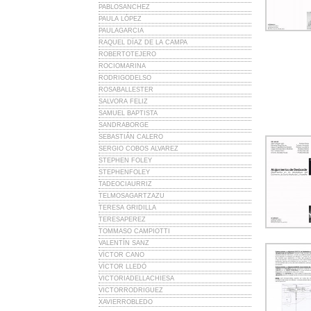
PABLOSANCHEZ
PAULA LÓPEZ
PAULAGARCIA
RAQUEL DÍAZ DE LA CAMPA
ROBERTOTEJERO
ROCIOMARINA
RODRIGODELSO
ROSABALLESTER
SALVORA FELIZ
SAMUEL BAPTISTA
SANDRABORGE
SEBASTIÁN CALERO
SERGIO COBOS ALVAREZ
STEPHEN FOLEY
STEPHENFOLEY
TADEOCIAURRIZ
TELMOSAGARTZAZU
TERESA GRIDILLA
TERESAPEREZ
TOMMASO CAMPIOTTI
VALENTÍN SANZ
VÍCTOR CANO
VÍCTOR LLEDÓ
VICTORIADELLACHIESA
VICTORRODRIGUEZ
XAVIERROBLEDO