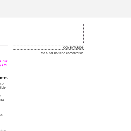
COMENTARIOS
Este autor no tiene comentarios
R EN
TOS.
intro
 con
i bien
e
ica
cos
edras