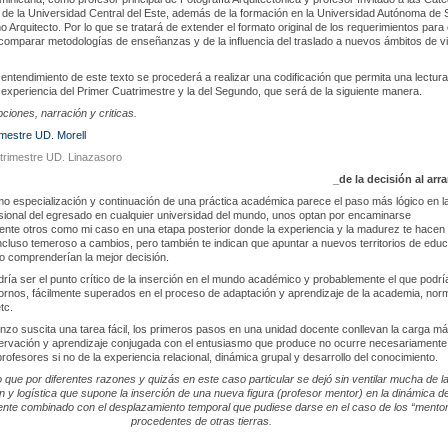
de la Universidad Central del Este, además de la formación en la Universidad Autónoma de 
Arquitecto. Por lo que se tratará de extender el formato original de los requerimientos para
comparar metodologías de enseñanzas y de la influencia del traslado a nuevos ámbitos de v
 entendimiento de este texto se procederá a realizar una codificación que permita una lectur
a experiencia del Primer Cuatrimestre y la del Segundo, que será de la siguiente manera.
pciones, narración y criticas.
mestre UD. Morell
rimestre UD. Linazasoro
_de la decisión al arr
o especialización y continuación de una práctica académica parece el paso más lógico en l
sional del egresado en cualquier universidad del mundo, unos optan por encaminarse
nte otros como mi caso en una etapa posterior donde la experiencia y la madurez te hacen
cluso temeroso a cambios, pero también te indican que apuntar a nuevos territorios de edu
o comprenderían la mejor decisión.
dría ser el punto crítico de la inserción en el mundo académico y probablemente el que podrí
tornos, fácilmente superados en el proceso de adaptación y aprendizaje de la academia, nor
tc.
zo suscita una tarea fácil, los primeros pasos en una unidad docente conllevan la carga m
servación y aprendizaje conjugada con el entusiasmo que produce no ocurre necesariamente 
rofesores si no de la experiencia relacional, dinámica grupal y desarrollo del conocimiento.
 que por diferentes razones y quizás en este caso particular se dejó sin ventilar mucha de l
 y logística que supone la inserción de una nueva figura (profesor mentor) en la dinámica d
nte combinado con el desplazamiento temporal que pudiese darse en el caso de los “mento
procedentes de otras tierras.