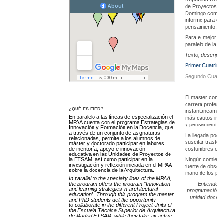
de Proyectos 
Domingo como 
informe para 
pensamiento.
Para el mejor
paralelo de l
Texto, descri
Primer Cuatri
Segundo Cuat
El master com
carrera profe
¿QUÉ ES EIFD?
instantáneame
En paralelo a las líneas de especialización el
más cautos in
MPAA cuenta con el programa Estrategias de
y pensamient
Innovación y Formación en la Docencia, que
a través de un conjunto de asignaturas
La llegada po
relacionadas, permite a los alumnos de
suscitar tras
máster y doctorado participar en labores
de mentoría, apoyo e innovación
costumbres e
educativa en las Unidades de Proyectos de
la ETSAM, así como participar en la
Ningún comien
investigación y reflexión iniciada en el MPAA
fuerte de ob
sobre la docencia de la Arquitectura.
mano de los p
In parallel to the specialty lines of the MPAA,
the program offers the program “Innovation
Entiendo
and learning strategies in architectural
programación
education”. Through this program the master
unidad doce
and PhD students get the opportunity
to collaborate in the different Project Units of
the Escuela Técnica Superior de Arquitectura
de Madrid ETSAM, while they take an active