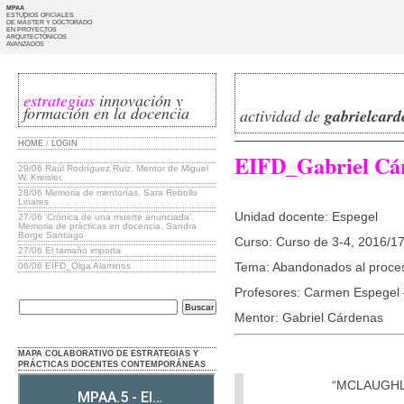
MPAA
ESTUDIOS OFICIALES
DE MÁSTER Y DOCTORADO
EN PROYECTOS
ARQUITECTÓNICOS
AVANZADOS
estrategias
innovación y
formación en la docencia
actividad de
gabrielcard
HOME
/
LOGIN
EIFD_Gabriel Cár
29/06
Raúl Rodríguez Ruiz. Mentor de Miguel
W. Kreisler.
28/06
Memoria de mentorías. Sara Rebollo
Linares
Unidad docente: Espegel
27/06
‘Crónica de una muerte anunciada’.
Memoria de prácticas en docencia. Sandra
Borge Santiago
Curso: Curso de 3-4, 2016/1
27/06
El tamaño importa
Tema: Abandonados al proce
06/06
EIFD_Olga Alaminos
Profesores: Carmen Espegel 
Mentor: Gabriel Cárdenas
MAPA COLABORATIVO DE ESTRATEGIAS Y
PRÁCTICAS DOCENTES CONTEMPORÁNEAS
“MCLAUGHLIN