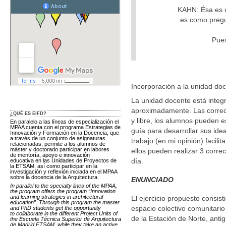
KAHN: Ésa es u
es como pregu
Pues
Incorporación a la unidad do
La unidad docente está integ
aproximadamente. Las correcc
¿QUÉ ES EIFD?
y libre, los alumnos pueden e
En paralelo a las líneas de especialización el
MPAA cuenta con el programa Estrategias de
guía para desarrollar sus idea
Innovación y Formación en la Docencia, que
a través de un conjunto de asignaturas
trabajo (en mi opinión) facili
relacionadas, permite a los alumnos de
máster y doctorado participar en labores
ellos pueden realizar 3 corr
de mentoría, apoyo e innovación
día.
educativa en las Unidades de Proyectos de
la ETSAM, así como participar en la
investigación y reflexión iniciada en el MPAA
sobre la docencia de la Arquitectura.
ENUNCIADO
In parallel to the specialty lines of the MPAA,
the program offers the program “Innovation
and learning strategies in architectural
El ejercicio propuesto consis
education”. Through this program the master
espacio colectivo comunitar
and PhD students get the opportunity
to collaborate in the different Project Units of
de la Estación de Norte, anti
the Escuela Técnica Superior de Arquitectura
de Madrid ETSAM, while they take an active