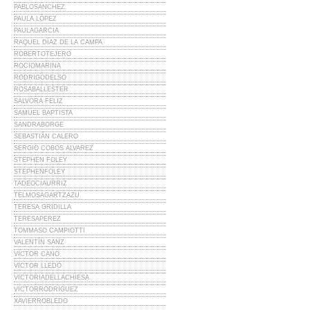
PABLOSANCHEZ
PAULA LÓPEZ
PAULAGARCIA
RAQUEL DÍAZ DE LA CAMPA
ROBERTOTEJERO
ROCIOMARINA
RODRIGODELSO
ROSABALLESTER
SALVORA FELIZ
SAMUEL BAPTISTA
SANDRABORGE
SEBASTIÁN CALERO
SERGIO COBOS ALVAREZ
STEPHEN FOLEY
STEPHENFOLEY
TADEOCIAURRIZ
TELMOSAGARTZAZU
TERESA GRIDILLA
TERESAPEREZ
TOMMASO CAMPIOTTI
VALENTÍN SANZ
VÍCTOR CANO
VÍCTOR LLEDÓ
VICTORIADELLACHIESA
VICTORRODRIGUEZ
XAVIERROBLEDO