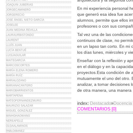
arquitectura y la segunda co
JOAQUIN JUBERIAS
En mi experiencia personal he
JORGECAMINERO
que generó esa idea fue acert
JORGERECIO
alumnos, permite que ellos in
JOSÉ ÁNGEL NIETO GARCÍA
JOSELEE
profesores o con sus compañ
JUAN MEDINA REVILLA
Tal vez una de las condiciones
LAURAURBISTONDO
continuos de clase, no permit
LAURENT
LLUÍS JUAN
en un lapso tan corto. En mi o
LUCÍA BENTUÉ
los días lunes, miércoles y vi
LUISJAGUILAR
Enseñar con la reflexión y ap
MAITEGARCIA
MARCOSCORTES
en el diálogo y en la capacid
MARÍA ELENA ROMERO
proyectos.Esta condición de 
MARÍA RUÍZ
mutuamente el uno del otro. E
MARIALOZANO
analizar, a tomar decisiones 
MARIANACANTERO
de otra manera, una manera 
MARIOBARRIENTOS
MARTAPENA
MATEOFERNANDEZMURO
index:
Destacado
»
Docencia
MAURIZIO SALAZAR
COMENTARIOS [0]
MIGUEL GONZÁLEZ
MINHGHAOWANG
NEREAFELIZ
OLGAALAMINOS
PABLOIBANEZ