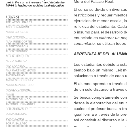
Moro del Palacio Real.
part in the current research and debate the
MPAA is leading on architectural education.
El curso se divide en diversa
restricciones y requerimientos
ALUMNOS
ejercicios de menor escala, l
ABELARDO LINARES
reflexiva del estudiante. Cad
ADOLFONAVARRO
o insumo para el desarrollo del
ADRIÁ GORGUES
AIDA NAVARRO
enunciado es
elaborar un peq
ALAN RENÉ CORTEZ
comunitario,
se utilizan todos
ALBERTOGARCIA
ALBERTOMUNOZ
APRENDIZAJE DEL ALUMNO
ALBERTOREQUES
ALICIA ALBERCA
Los estudiantes debido a esta
ANA CARREÑO
tiempo bajo un mismo ‘Leit mo
ANA MARTÍNEZ MATOS
soluciones a través de cada u
ANDREAARIAS
ANDRÉS RODRÍGUEZ
El alumno aprende a través de
ANDRESCARRETERO
de un solo discurso a través d
ANGELAJUARRANZ
ANNIE
Se busca completamente const
ANTONIO GALINDO
desde la elaboración del enun
ANTONIO HERNÁNDEZ
cuales el profesor busca a tra
BERTAGONZALEZ
igual forma a través de la pr
BORJA IGLESIAS
BORJA LOMAS
así constituir el discurso o la
BORJA SALLAGO