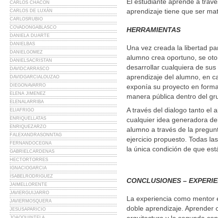
El estudiante aprende a travé
CARLOS CHACÓN
aprendizaje tiene que ser mat
CARLOS DE LUXÁN
CARLOSRUBIO
COVADONGABLASCO
HERRAMIENTAS
DANIELA DUARTE
DANIELBAS
Una vez creada la libertad par
DANIELGOMEZ
alumno crea oportuno, se otor
DANIELSACRISTAN
desarrollar cualquiera de sus 
DAVIDCARRASCO
aprendizaje del alumno, en c
DAVIDGARCIALOUZAO
DIEGONAVARRO
exponía su proyecto en forma
ELENA JIMENEZ
manera pública dentro del g
ELENALARRIBA
A través del dialogo tanto el
ELIAFRIGO
ENRIQUELLATAS
cualquier idea generadora del
ENRIQUEZARZO
alumno a través de la pregun
FALEXANDRASONNTAG
ejercicio propuesto. Todas la
FERNANDOCEGNA
la única condición de que está
GABRIELCARDENAS
HECTORTORRES
IGNACIOGARCIA
ISABELRODRIGUEZ
CONCLUSIONES – EXPERI
JAIMELLORENTE
JAVIERGUIJARRO
La experiencia como mentor 
JAVIERMOSQUERA
doble aprendizaje. Aprender
JESUSAPARICIO
JOAOQUINTELA