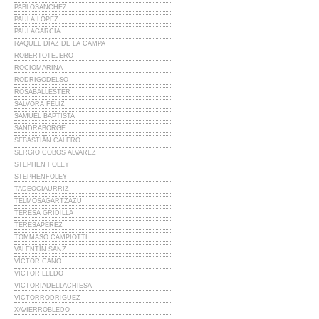
PABLOSANCHEZ
PAULA LÓPEZ
PAULAGARCIA
RAQUEL DÍAZ DE LA CAMPA
ROBERTOTEJERO
ROCIOMARINA
RODRIGODELSO
ROSABALLESTER
SALVORA FELIZ
SAMUEL BAPTISTA
SANDRABORGE
SEBASTIÁN CALERO
SERGIO COBOS ALVAREZ
STEPHEN FOLEY
STEPHENFOLEY
TADEOCIAURRIZ
TELMOSAGARTZAZU
TERESA GRIDILLA
TERESAPEREZ
TOMMASO CAMPIOTTI
VALENTÍN SANZ
VÍCTOR CANO
VÍCTOR LLEDÓ
VICTORIADELLACHIESA
VICTORRODRIGUEZ
XAVIERROBLEDO