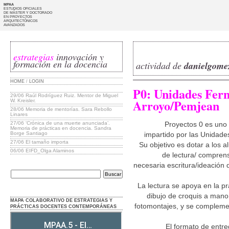
MPAA
ESTUDIOS OFICIALES
DE MÁSTER Y DOCTORADO
EN PROYECTOS
ARQUITECTÓNICOS
AVANZADOS
estrategias
innovación y
formación en la docencia
actividad de
danielgome
HOME
/
LOGIN
P0: Unidades Fern
29/06
Raúl Rodríguez Ruiz. Mentor de Miguel
Arroyo/Pemjean
W. Kreisler.
28/06
Memoria de mentorías. Sara Rebollo
Linares
27/06
‘Crónica de una muerte anunciada’.
Proyectos 0 es uno 
Memoria de prácticas en docencia. Sandra
Borge Santiago
impartido por las Unidad
27/06
El tamaño importa
Su objetivo es dotar a los 
06/06
EIFD_Olga Alaminos
de lectura/ comprens
necesaria escritura/ideación 
La lectura se apoya en la p
dibujo de croquis a mano
MAPA COLABORATIVO DE ESTRATEGIAS Y
fotomontajes, y se complemen
PRÁCTICAS DOCENTES CONTEMPORÁNEAS
El formato de entre