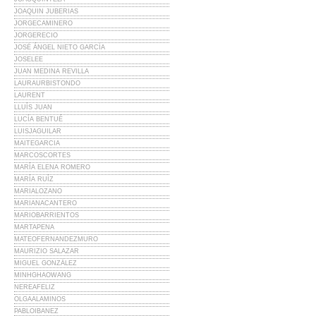
JOAQUIN JUBERIAS
JORGECAMINERO
JORGERECIO
JOSÉ ÁNGEL NIETO GARCÍA
JOSELEE
JUAN MEDINA REVILLA
LAURAURBISTONDO
LAURENT
LLUÍS JUAN
LUCÍA BENTUÉ
LUISJAGUILAR
MAITEGARCIA
MARCOSCORTES
MARÍA ELENA ROMERO
MARÍA RUÍZ
MARIALOZANO
MARIANACANTERO
MARIOBARRIENTOS
MARTAPENA
MATEOFERNANDEZMURO
MAURIZIO SALAZAR
MIGUEL GONZÁLEZ
MINHGHAOWANG
NEREAFELIZ
OLGAALAMINOS
PABLOIBANEZ