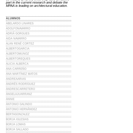
part in the current research and debate the
MPAA is leading on architectural education.
ALUMNOS
ABELARDO LINARES
ADOLFONAVARRO
ADRIÁ GORGUES
AIDA NAVARRO
ALAN RENÉ CORTEZ
ALBERTOGARCIA
ALBERTOMUNOZ
ALBERTOREQUES
ALICIA ALBERCA
ANA CARREÑO
ANA MARTÍNEZ MATOS
ANDREAARIAS
ANDRÉS RODRÍGUEZ
ANDRESCARRETERO
ANGELAJUARRANZ
ANNIE
ANTONIO GALINDO
ANTONIO HERNÁNDEZ
BERTAGONZALEZ
BORJA IGLESIAS
BORJA LOMAS
BORJA SALLAGO