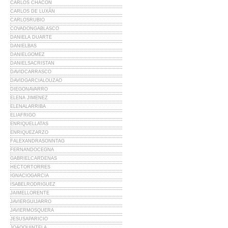
CARLOS CHACÓN
CARLOS DE LUXÁN
CARLOSRUBIO
COVADONGABLASCO
DANIELA DUARTE
DANIELBAS
DANIELGOMEZ
DANIELSACRISTAN
DAVIDCARRASCO
DAVIDGARCIALOUZAO
DIEGONAVARRO
ELENA JIMENEZ
ELENALARRIBA
ELIAFRIGO
ENRIQUELLATAS
ENRIQUEZARZO
FALEXANDRASONNTAG
FERNANDOCEGNA
GABRIELCARDENAS
HECTORTORRES
IGNACIOGARCIA
ISABELRODRIGUEZ
JAIMELLORENTE
JAVIERGUIJARRO
JAVIERMOSQUERA
JESUSAPARICIO
JOAOQUINTELA