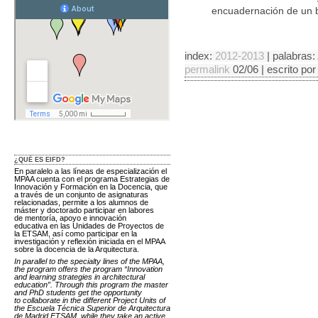
encuadernación de un b
index:
2012-2013
| palabras:
permalink
02/06 | escrito po
¿QUÉ ES EIFD?
En paralelo a las líneas de especialización el
MPAA cuenta con el programa Estrategias de
Innovación y Formación en la Docencia, que
a través de un conjunto de asignaturas
relacionadas, permite a los alumnos de
máster y doctorado participar en labores
de mentoría, apoyo e innovación
educativa en las Unidades de Proyectos de
la ETSAM, así como participar en la
investigación y reflexión iniciada en el MPAA
sobre la docencia de la Arquitectura.
In parallel to the specialty lines of the MPAA,
the program offers the program “Innovation
and learning strategies in architectural
education”. Through this program the master
and PhD students get the opportunity
to collaborate in the different Project Units of
the Escuela Técnica Superior de Arquitectura
de Madrid ETSAM, while they take an active