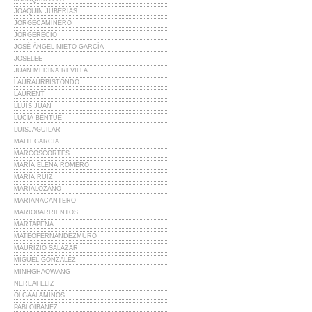
JOAQUIN JUBERIAS
JORGECAMINERO
JORGERECIO
JOSÉ ÁNGEL NIETO GARCÍA
JOSELEE
JUAN MEDINA REVILLA
LAURAURBISTONDO
LAURENT
LLUÍS JUAN
LUCÍA BENTUÉ
LUISJAGUILAR
MAITEGARCIA
MARCOSCORTES
MARÍA ELENA ROMERO
MARÍA RUÍZ
MARIALOZANO
MARIANACANTERO
MARIOBARRIENTOS
MARTAPENA
MATEOFERNANDEZMURO
MAURIZIO SALAZAR
MIGUEL GONZÁLEZ
MINHGHAOWANG
NEREAFELIZ
OLGAALAMINOS
PABLOIBANEZ