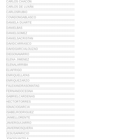
CARLOS CHACÓN
CARLOS DE LUXÁN
CARLOSRUBIO
COVADONGABLASCO
DANIELA DUARTE
DANIELBAS
DANIELGOMEZ
DANIELSACRISTAN
DAVIDCARRASCO
DAVIDGARCIALOUZAO
DIEGONAVARRO
ELENA JIMENEZ
ELENALARRIBA
ELIAFRIGO
ENRIQUELLATAS
ENRIQUEZARZO
FALEXANDRASONNTAG
FERNANDOCEGNA
GABRIELCARDENAS
HECTORTORRES
IGNACIOGARCIA
ISABELRODRIGUEZ
JAIMELLORENTE
JAVIERGUIJARRO
JAVIERMOSQUERA
JESUSAPARICIO
JOAOQUINTELA