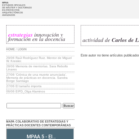
MPAA
ESTUDIOS OFICIALES
DE MÁSTER Y DOCTORADO
EN PROYECTOS
ARQUITECTÓNICOS
AVANZADOS
estrategias
innovación y
formación en la docencia
actividad de
Carlos de 
HOME
/
LOGIN
Este autor no tiene artículos publicado
29/06
Raúl Rodríguez Ruiz. Mentor de Miguel
W. Kreisler.
28/06
Memoria de mentorías. Sara Rebollo
Linares
27/06
‘Crónica de una muerte anunciada’.
Memoria de prácticas en docencia. Sandra
Borge Santiago
27/06
El tamaño importa
06/06
EIFD_Olga Alaminos
MAPA COLABORATIVO DE ESTRATEGIAS Y
PRÁCTICAS DOCENTES CONTEMPORÁNEAS