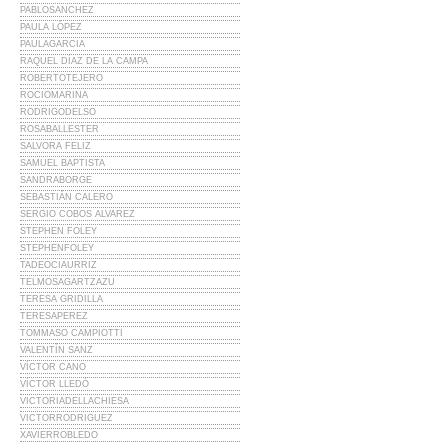
PABLOSANCHEZ
PAULA LÓPEZ
PAULAGARCIA
RAQUEL DÍAZ DE LA CAMPA
ROBERTOTEJERO
ROCIOMARINA
RODRIGODELSO
ROSABALLESTER
SALVORA FELIZ
SAMUEL BAPTISTA
SANDRABORGE
SEBASTIÁN CALERO
SERGIO COBOS ALVAREZ
STEPHEN FOLEY
STEPHENFOLEY
TADEOCIAURRIZ
TELMOSAGARTZAZU
TERESA GRIDILLA
TERESAPEREZ
TOMMASO CAMPIOTTI
VALENTÍN SANZ
VÍCTOR CANO
VÍCTOR LLEDÓ
VICTORIADELLACHIESA
VICTORRODRIGUEZ
XAVIERROBLEDO