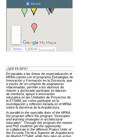
¿QUÉ ES EIFD?
En paralelo a las líneas de especialización el
MPAA cuenta con el programa Estrategias de
Innovación y Formación en la Docencia, que
a través de un conjunto de asignaturas
relacionadas, permite a los alumnos de
máster y doctorado participar en labores
de mentoría, apoyo e innovación
educativa en las Unidades de Proyectos de
la ETSAM, así como participar en la
investigación y reflexión iniciada en el MPAA
sobre la docencia de la Arquitectura.
In parallel to the specialty lines of the MPAA,
the program offers the program “Innovation
and learning strategies in architectural
education”. Through this program the master
and PhD students get the opportunity
to collaborate in the different Project Units of
the Escuela Técnica Superior de Arquitectura
de Madrid ETSAM, while they take an active