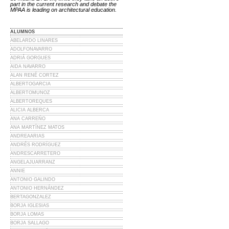
part in the current research and debate the
MPAA is leading on architectural education.
ALUMNOS
ABELARDO LINARES
ADOLFONAVARRO
ADRIÁ GORGUES
AIDA NAVARRO
ALAN RENÉ CORTEZ
ALBERTOGARCIA
ALBERTOMUNOZ
ALBERTOREQUES
ALICIA ALBERCA
ANA CARREÑO
ANA MARTÍNEZ MATOS
ANDREAARIAS
ANDRÉS RODRÍGUEZ
ANDRESCARRETERO
ANGELAJUARRANZ
ANNIE
ANTONIO GALINDO
ANTONIO HERNÁNDEZ
BERTAGONZALEZ
BORJA IGLESIAS
BORJA LOMAS
BORJA SALLAGO