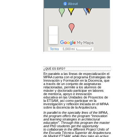
¿QUÉ ES EIFD?
En paralelo a las líneas de especialización el
MPAA cuenta con el programa Estrategias de
Innovación y Formación en la Docencia, que
a través de un conjunto de asignaturas
relacionadas, permite a los alumnos de
máster y doctorado participar en labores
de mentoría, apoyo e innovación
educativa en las Unidades de Proyectos de
la ETSAM, así como participar en la
investigación y reflexión iniciada en el MPAA
sobre la docencia de la Arquitectura.
In parallel to the specialty lines of the MPAA,
the program offers the program “Innovation
and learning strategies in architectural
education”. Through this program the master
and PhD students get the opportunity
to collaborate in the different Project Units of
the Escuela Técnica Superior de Arquitectura
de Madrid ETSAM, while they take an active