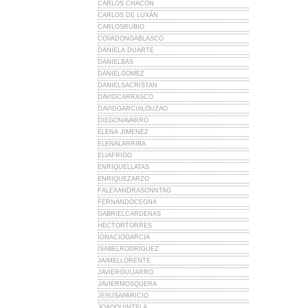
CARLOS CHACÓN
CARLOS DE LUXÁN
CARLOSRUBIO
COVADONGABLASCO
DANIELA DUARTE
DANIELBAS
DANIELGOMEZ
DANIELSACRISTAN
DAVIDCARRASCO
DAVIDGARCIALOUZAO
DIEGONAVARRO
ELENA JIMENEZ
ELENALARRIBA
ELIAFRIGO
ENRIQUELLATAS
ENRIQUEZARZO
FALEXANDRASONNTAG
FERNANDOCEGNA
GABRIELCARDENAS
HECTORTORRES
IGNACIOGARCIA
ISABELRODRIGUEZ
JAIMELLORENTE
JAVIERGUIJARRO
JAVIERMOSQUERA
JESUSAPARICIO
JOAOQUINTELA