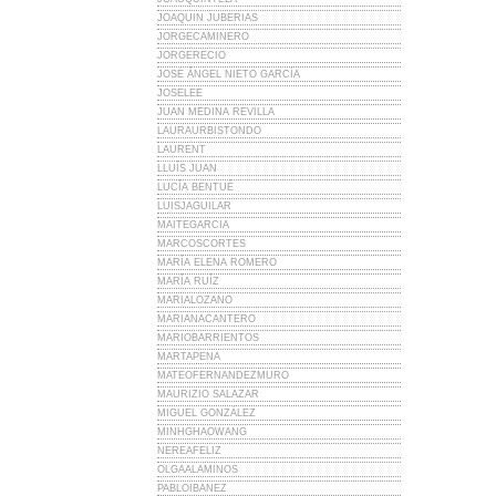
JOAQUIN JUBERIAS
JORGECAMINERO
JORGERECIO
JOSÉ ÁNGEL NIETO GARCÍA
JOSELEE
JUAN MEDINA REVILLA
LAURAURBISTONDO
LAURENT
LLUÍS JUAN
LUCÍA BENTUÉ
LUISJAGUILAR
MAITEGARCIA
MARCOSCORTES
MARÍA ELENA ROMERO
MARÍA RUÍZ
MARIALOZANO
MARIANACANTERO
MARIOBARRIENTOS
MARTAPENA
MATEOFERNANDEZMURO
MAURIZIO SALAZAR
MIGUEL GONZÁLEZ
MINHGHAOWANG
NEREAFELIZ
OLGAALAMINOS
PABLOIBANEZ