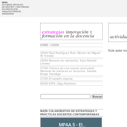
MPAA
ESTUDIOS OFICIALES
DE MÁSTER Y DOCTORADO
EN PROYECTOS
ARQUITECTÓNICOS
AVANZADOS
estrategias
innovación y
formación en la docencia
activid
HOME
/
LOGIN
Este autor no
29/06
Raúl Rodríguez Ruiz. Mentor de Miguel
W. Kreisler.
28/06
Memoria de mentorías. Sara Rebollo
Linares
27/06
‘Crónica de una muerte anunciada’.
Memoria de prácticas en docencia. Sandra
Borge Santiago
27/06
El tamaño importa
06/06
EIFD_Olga Alaminos
MAPA COLABORATIVO DE ESTRATEGIAS Y
PRÁCTICAS DOCENTES CONTEMPORÁNEAS