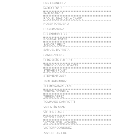
PABLOSANCHEZ
PAULA LÓPEZ
PAULAGARCIA
RAQUEL DÍAZ DE LA CAMPA
ROBERTOTEJERO
ROCIOMARINA
RODRIGODELSO
ROSABALLESTER
SALVORA FELIZ
SAMUEL BAPTISTA
SANDRABORGE
SEBASTIÁN CALERO
SERGIO COBOS ALVAREZ
STEPHEN FOLEY
STEPHENFOLEY
TADEOCIAURRIZ
TELMOSAGARTZAZU
TERESA GRIDILLA
TERESAPEREZ
TOMMASO CAMPIOTTI
VALENTÍN SANZ
VÍCTOR CANO
VÍCTOR LLEDÓ
VICTORIADELLACHIESA
VICTORRODRIGUEZ
XAVIERROBLEDO