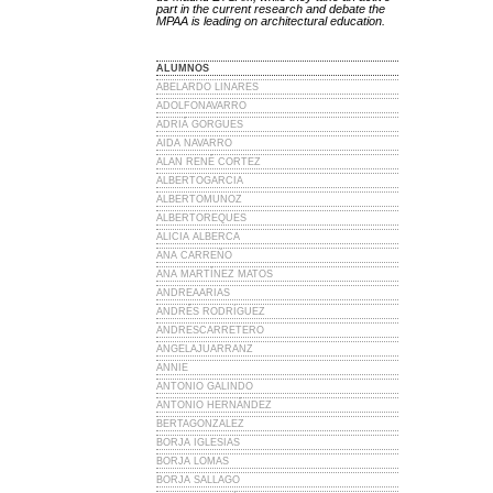
part in the current research and debate the
MPAA is leading on architectural education.
ALUMNOS
ABELARDO LINARES
ADOLFONAVARRO
ADRIÁ GORGUES
AIDA NAVARRO
ALAN RENÉ CORTEZ
ALBERTOGARCIA
ALBERTOMUNOZ
ALBERTOREQUES
ALICIA ALBERCA
ANA CARREÑO
ANA MARTÍNEZ MATOS
ANDREAARIAS
ANDRÉS RODRÍGUEZ
ANDRESCARRETERO
ANGELAJUARRANZ
ANNIE
ANTONIO GALINDO
ANTONIO HERNÁNDEZ
BERTAGONZALEZ
BORJA IGLESIAS
BORJA LOMAS
BORJA SALLAGO