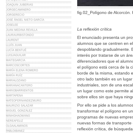
JOAQUIN JUBERIAS
JORGECAMINERO
fig.02_Polígono de Alcorcón.
JORGERECIO
JOSÉ ÁNGEL NIETO GARCÍA
JOSELEE
La reflexión crítica
JUAN MEDINA REVILLA
LAURAURBISTONDO
El enunciado presenta un proye
LAURENT
alumnos que se centren en el 
LLUÍS JUAN
despoblando gradualmente. El
LUCÍA BENTUÉ
interés por tratarse de un á
LUISJAGUILAR
MAITEGARCIA
diferenciadores que el alumno
MARCOSCORTES
el polígono está cerca de la 
MARÍA ELENA ROMERO
borde de la misma, estando en
MARÍA RUÍZ
otro lado también es un luga
MARIALOZANO
industriales, son de una esc
MARIANACANTERO
un lugar como este permite al
MARIOBARRIENTOS
MARTAPENA
sobre ellos sin que haya ning
MATEOFERNANDEZMURO
Por ello se pide a los alumno
MAURIZIO SALAZAR
transformar el polígono en un
MIGUEL GONZÁLEZ
MINHGHAOWANG
programas de nuevas empresas
NEREAFELIZ
nuevas formas de transporte et
OLGAALAMINOS
reflexión crítica, de búsqued
PABLOIBANEZ