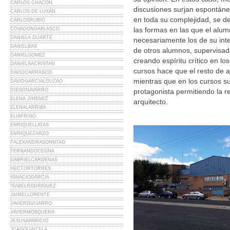
CARLOS CHACÓN
discusiones surjan espontáne
CARLOS DE LUXÁN
en toda su complejidad, se d
CARLOSRUBIO
las formas en las que el alu
COVADONGABLASCO
DANIELA DUARTE
necesariamente los de su inte
DANIELBAS
de otros alumnos, supervisada
DANIELGOMEZ
creando espíritu crítico en l
DANIELSACRISTAN
cursos hace que el resto de 
DAVIDCARRASCO
mientras que en los cursos su
DAVIDGARCIALOUZAO
DIEGONAVARRO
protagonista permitiendo la r
ELENA JIMENEZ
arquitecto.
ELENALARRIBA
ELIAFRIGO
ENRIQUELLATAS
ENRIQUEZARZO
FALEXANDRASONNTAG
FERNANDOCEGNA
GABRIELCARDENAS
HECTORTORRES
IGNACIOGARCIA
ISABELRODRIGUEZ
JAIMELLORENTE
JAVIERGUIJARRO
JAVIERMOSQUERA
JESUSAPARICIO
JOAOQUINTELA