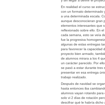
y sin llegar a definir el proyec
En realidad el curso se estru
con un formato determinado y
a una determinada escala. Co
aunque desconocieran gran p
elementos interesantes que s
reflexionado sobre ello. En 
cada semana, esto se veía de
fue la progresiva homogeneiza
algunas de estas entregas tam
para favorecer la capacidad d
proyecto bien armado, tambié
de alumnos mirara a los 4 qu
un carácter parecido. Por el
se pasó a estar durante tre
presentar en esa entrega úni
trabajo realizado.
Después de navidad se organ
hasta entonces iba cambiand
alumnos vayan rotando para 
solo vi 2 días de rotación pe
descifrar qué le habría dicho 