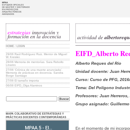
MPAA
ESTUDIOS OFICIALES
DE MÁSTER Y DOCTORADO
EN PROYECTOS
ARQUITECTÓNICOS
AVANZADOS
estrategias
innovación y
formación en la docencia
actividad de
albertorequ
HOME
/
LOGIN
EIFD_Alberto Re
29/06
Raúl Rodríguez Ruiz. Mentor de Miguel
W. Kreisler.
28/06
Memoria de mentorías. Sara Rebollo
Alberto Reques del Río
Linares
27/06
‘Crónica de una muerte anunciada’.
Unidad docente: Juan Herre
Memoria de prácticas en docencia. Sandra
Borge Santiago
Curso: Curso de PFG, 2016
27/06
El tamaño importa
06/06
EIFD_Olga Alaminos
Tema: Del Polígono Industr
Profesores: Juan Herreros, 
Grupo asignado: Guillermo 
MAPA COLABORATIVO DE ESTRATEGIAS Y
PRÁCTICAS DOCENTES CONTEMPORÁNEAS
En el momento de mi incorpor