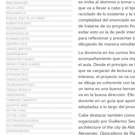
se invita al alumnos a tomar u
PABLOSANCHEZ
que va a llevar a cabo y el t
PAULA LÓPEZ
reciclado de lo existente y la 
PAULAGARCIA
RAQUEL DÍAZ DE LA CAMPA
complejidad del enunciado es
ROBERTOTEJERO
de tratarse de su proyecto fi
ROCIOMARINA
evitar esto es la de pedir int
RODRIGODELSO
para reflexionar y presentar i
ROSABALLESTER
dibujando de manera simultá
SALVORA FELIZ
SAMUEL BAPTISTA
La docencia en los cursos fin
SANDRABORGE
acompañamiento que una impos
SEBASTIÁN CALERO
el aula. Desde el principio s
SERGIO COBOS ALVAREZ
STEPHEN FOLEY
que se cargaran de lecturas y
STEPHENFOLEY
interesa, el proyecto se va c
TADEOCIAURRIZ
se dibuja es coherente con las
TELMOSAGARTZAZU
un tema es una buena herrami
TERESA GRIDILLA
va en la buena dirección. Ello
TERESAPEREZ
docente en un guía que aport
TOMMASO CAMPIOTTI
VALENTÍN SANZ
adoptadas a lo largo del proc
VÍCTOR CANO
Cabe destacar también como e
VÍCTOR LLEDÓ
organizado por Guillermo Sevi
VICTORIADELLACHIESA
VICTORRODRIGUEZ
architecture of the city
de Ald
XAVIERROBLEDO
Alexander,
Oppositions
de Ra