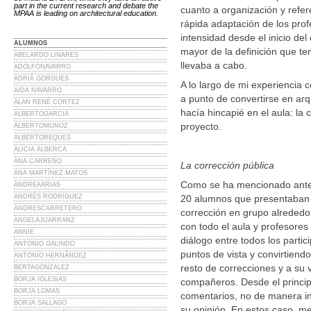
part in the current research and debate the
cuanto a organización y refer
MPAA is leading on architectural education.
rápida adaptación de los prof
intensidad desde el inicio de
ALUMNOS
mayor de la definición que te
ABELARDO LINARES
llevaba a cabo.
ADOLFONAVARRO
ADRIÁ GORGUES
A lo largo de mi experiencia
AIDA NAVARRO
a punto de convertirse en arq
ALAN RENÉ CORTEZ
hacía hincapié en el aula: la c
ALBERTOGARCIA
proyecto.
ALBERTOMUNOZ
ALBERTOREQUES
ALICIA ALBERCA
ANA CARREÑO
La corrección pública
ANA MARTÍNEZ MATOS
Como se ha mencionado antes
ANDREAARIAS
ANDRÉS RODRÍGUEZ
20 alumnos que presentaban
ANDRESCARRETERO
corrección en grupo alrededo
ANGELAJUARRANZ
con todo el aula y profesores
ANNIE
diálogo entre todos los parti
ANTONIO GALINDO
puntos de vista y convirtiendo
ANTONIO HERNÁNDEZ
resto de correcciones y a su v
BERTAGONZALEZ
BORJA IGLESIAS
compañeros. Desde el principi
BORJA LOMAS
comentarios, no de manera in
BORJA SALLAGO
su opinión. En estos caso, 