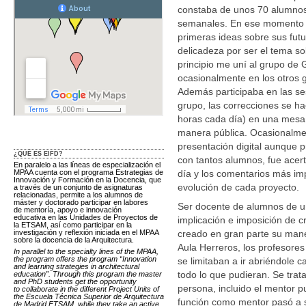
constaba de unos 70 alumnos 
semanales. En ese momento 
primeras ideas sobre sus fut
delicadeza por ser el tema so
principio me uní al grupo de 
ocasionalmente en los otros 
Además participaba en las se
grupo, las correcciones se 
horas cada día) en una mesa 
manera pública. Ocasionalmen
presentación digital aunque 
¿QUÉ ES EIFD?
con tantos alumnos, fue acer
En paralelo a las líneas de especialización el
MPAA cuenta con el programa Estrategias de
día y los comentarios más im
Innovación y Formación en la Docencia, que
evolución de cada proyecto.
a través de un conjunto de asignaturas
relacionadas, permite a los alumnos de
máster y doctorado participar en labores
Ser docente de alumnos de un 
de mentoría, apoyo e innovación
educativa en las Unidades de Proyectos de
implicación e imposición de 
la ETSAM, así como participar en la
investigación y reflexión iniciada en el MPAA
creado en gran parte su maner
sobre la docencia de la Arquitectura.
Aula Herreros, los profesore
In parallel to the specialty lines of the MPAA,
the program offers the program “Innovation
se limitaban a ir abriéndole 
and learning strategies in architectural
todo lo que pudieran. Se trata
education”. Through this program the master
and PhD students get the opportunity
persona, incluido el mentor p
to collaborate in the different Project Units of
the Escuela Técnica Superior de Arquitectura
función como mentor pasó a 
de Madrid ETSAM, while they take an active